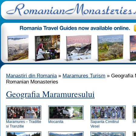
Manastiri din Romania
»
Maramures Turism
» Geografia 
Romanian Monasteries
Geografia Maramuresului
Maramures – Traditie
Mocanita
Sapanta Cimitirul
M
si Tranzitie
Vesel