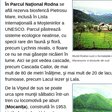
În Parcul Naţional Rodna
se
află rezerva biosferică Pietrosu
Mare, inclusă în Lista
Internaţională a Moştenirilor a
UNESCO. Parcul păstrează
sisteme ecologice neatinse, cu
specii rare din faună şi floră,
precum Lychnis nivalis, o floare
ce nu se mai găseşte nicăieri în
Muntii Rodnei sunt o formidabila b
lume. Aici se pot vedea cascade,
Maramures si tinuturile din sud.
precum Cascada Cailor, de mai
mult de 80 de metri înălţime, şi mai mult de 20 de lacur
frumoase, precum Lacul Iezer şi Lala.
De la Vişeul de sus se poate
urca spre munţii sălbatici într-un
tren cu locomotivă pe aburi
(
Mocanița
), construită în 1953.