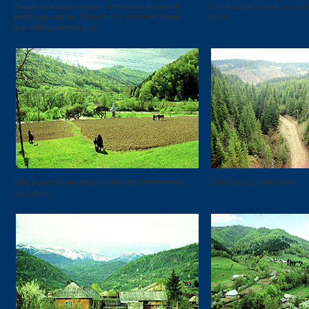
Dealuri de la baza muntilor sunt folosite in special
Ferme izolate şi sate mici sunt
pentru pasunat dar si pentru fan, asigurand hrana
munti.
animalelor pe timpul iernii.
Vaile inguste dintre dealuri sunt toate folosite pentru
Drum îngust printre munti.
agricultura.