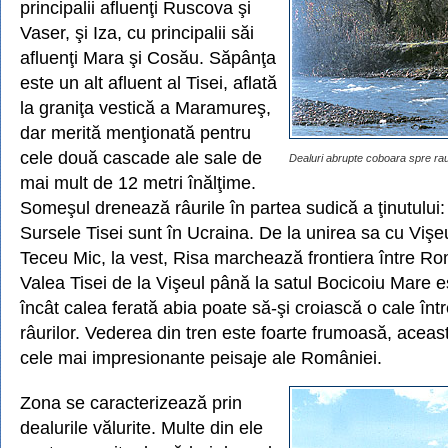
principalii afluenţi Ruscova şi
Vaser, şi Iza, cu principalii săi
afluenţi Mara şi Cosău. Săpânţa
este un alt afluent al Tisei, aflată
la graniţa vestică a Maramureş,
dar merită menţionată pentru
cele două cascade ale sale de
Dealuri abrupte coboara spre ra
mai mult de 12 metri înălţime.
Someşul drenează râurile în partea sudică a ţinutului:
Sursele Tisei sunt în Ucraina. De la unirea sa cu Vişeul
Teceu Mic, la vest, Risa marchează frontiera între Ro
Valea Tisei de la Vişeul până la satul Bocicoiu Mare e
încât calea ferată abia poate să-şi croiască o cale între
râurilor. Vederea din tren este foarte frumoasă, aceast
cele mai impresionante peisaje ale României.
Zona se caracterizează prin
dealurile vălurite. Multe din ele