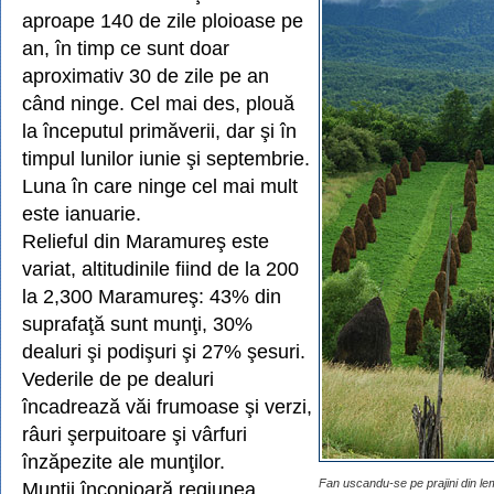
aproape 140 de zile ploioase pe
an, în timp ce sunt doar
aproximativ 30 de zile pe an
când ninge. Cel mai des, plouă
la începutul primăverii, dar şi în
timpul lunilor iunie şi septembrie.
Luna în care ninge cel mai mult
este ianuarie.
Relieful din Maramureş este
variat, altitudinile fiind de la 200
la 2,300 Maramureş: 43% din
suprafaţă sunt munţi, 30%
dealuri şi podişuri şi 27% şesuri.
Vederile de pe dealuri
încadrează văi frumoase şi verzi,
râuri şerpuitoare şi vârfuri
înzăpezite ale munţilor.
Fan uscandu-se pe prajini din le
Munţii înconjoară regiunea