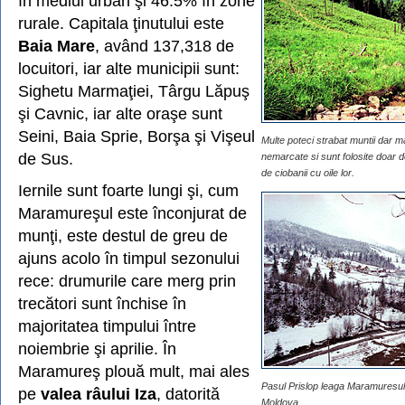
în mediul urban şi 46.5% în zone
rurale. Capitala ţinutului este
Baia Mare
, având 137,318 de
locuitori, iar alte municipii sunt:
Sighetu Marmaţiei, Târgu Lăpuş
şi Cavnic, iar alte oraşe sunt
Seini, Baia Sprie, Borşa şi Vişeul
Multe poteci strabat muntii dar m
de Sus.
nemarcate si sunt folosite doar de
de ciobanii cu oile lor.
Iernile sunt foarte lungi şi, cum
Maramureşul este înconjurat de
munţi, este destul de greu de
ajuns acolo în timpul sezonului
rece: drumurile care merg prin
trecători sunt închise în
majoritatea timpului între
noiembrie şi aprilie. În
Maramureş plouă mult, mai ales
Pasul Prislop leaga Maramuresul
pe
valea râului Iza
, datorită
Moldova.