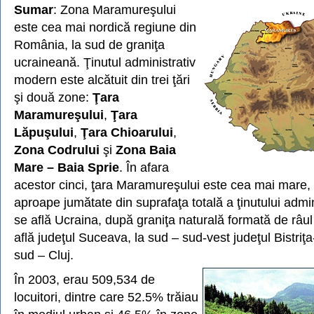
Sumar
: Zona Maramureşului
este cea mai nordică regiune din
România, la sud de graniţa
ucraineană. Ţinutul administrativ
modern este alcătuit din trei ţări
şi două zone:
Ţara
Maramureşului
,
Ţara
Lăpuşului
,
Ţara Chioarului
,
Zona Codrului
şi
Zona Baia
Mare – Baia Sprie
. În afara
acestor cinci, ţara Maramureşului este cea mai mare,
aproape jumătate din suprafaţa totală a ţinutului admin
se află Ucraina, după graniţa naturală formată de râul
află judeţul Suceava, la sud – sud-vest judeţul Bistriţ
sud – Cluj.
În 2003, erau 509,534 de
locuitori, dintre care 52.5% trăiau