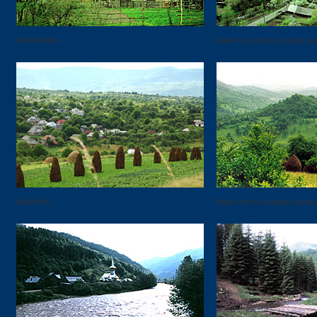
Muntii Rodnei.
Satele sunt lungi si inguste u
Satul Breb.
Dealuri verzi cu pajisti si pasu