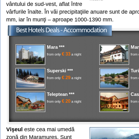
vântului de sud-vest, aflat între
vârfurile înalte. În văi precipitaţiile anuare sunt de a
mm, iar în munţi – aproape 1000-1390 mm.
Mara ***
Mar
€ 33
from only
a night
from 
Superski ***
Turi
€ 29
from only
a night
from 
Teleptean ***
Cas
€ 20
from only
a night
from 
Vişeul
este cea mai umedă
zonă din Maramureş. Sunt