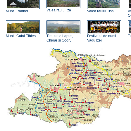
Valea raului Iza
Muntii Rodnei
Valea raului Tisa
Va
C
Muntii Gutai-Tibles
Tinuturile Lapus,
Festivalul de nunti
T
Chioar si Codru
Vadu Izei