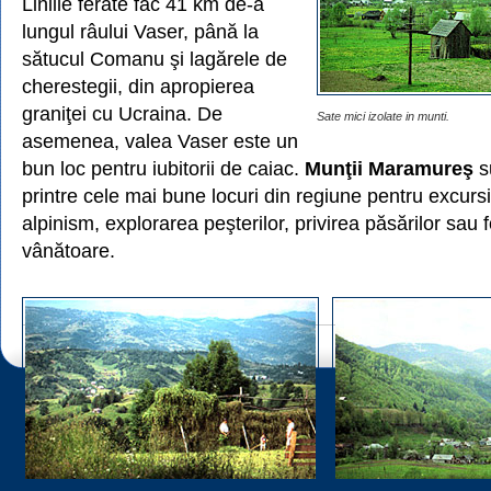
Liniile ferate fac 41 km de-a
lungul râului Vaser, până la
sătucul Comanu şi lagărele de
cherestegii, din apropierea
graniţei cu Ucraina. De
Sate mici izolate in munti.
asemenea, valea Vaser este un
bun loc pentru iubitorii de caiac.
Munţii Maramureş
s
printre cele mai bune locuri din regiune pentru excursi
alpinism, explorarea peşterilor, privirea păsărilor sau f
vânătoare.