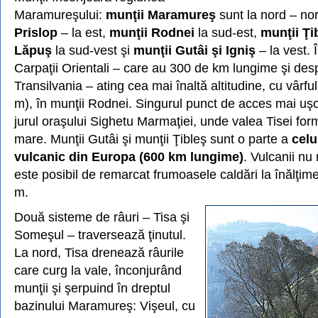
Maramureşului:
munţii Maramureş
sunt la nord – no
Prislop
– la est,
munţii Rodnei
la sud-est,
munţii Ţi
Lăpuş
la sud-vest şi
munţii Gutâi şi Igniş
– la vest.
Carpaţii Orientali – care au 300 de km lungime şi de
Transilvania – ating cea mai înaltă altitudine, cu vârfu
m), în munţii Rodnei. Singurul punct de acces mai uşo
jurul oraşului Sighetu Marmaţiei, unde valea Tisei f
mare. Munţii Gutâi şi munţii Ţibleş sunt o parte a
celu
vulcanic din Europa (600 km lungime)
. Vulcanii nu 
este posibil de remarcat frumoasele caldări la înălţi
m.
Două sisteme de râuri – Tisa şi
Someşul – traversează ţinutul.
La nord, Tisa drenează râurile
care curg la vale, înconjurând
munţii şi şerpuind în dreptul
bazinului Maramureş: Vişeul, cu