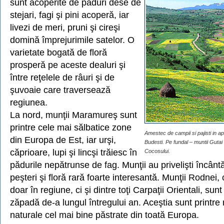
sunt acoperite de păduri dese de
stejari, fagi şi pini acoperă, iar
livezi de meri, pruni şi cireşi
domină împrejurimile satelor. O
varietate bogată de floră
prosperă pe aceste dealuri şi
între reţelele de râuri şi de
şuvoaie care traversează
regiunea.
La nord, munţii Maramureş sunt
printre cele mai sălbatice zone
Amestec de campii si pajisti in ap
din Europa de Est, iar urşi,
Budesti. Pe fundal – muntii Gutai
căprioare, lupi şi lincşi trăiesc în
Cocosului.
pădurile nepătrunse de fag. Munţii au privelişti încântă
peşteri şi floră rară foarte interesantă. Munţii Rodnei, 
doar în regiune, ci şi dintre toţi Carpaţii Orientali, sunt
zăpadă de-a lungul întregului an. Aceştia sunt printre r
naturale cel mai bine păstrate din toată Europa.