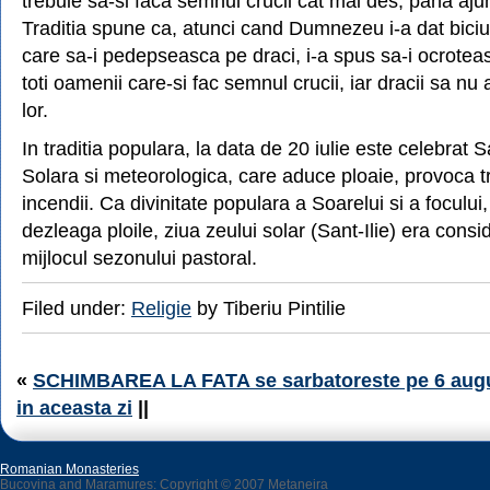
trebuie sa-si faca semnul crucii cat mai des, pana aju
Traditia spune ca, atunci cand Dumnezeu i-a dat biciul 
care sa-i pedepseasca pe draci, i-a spus sa-i ocrotea
toti oamenii care-si fac semnul crucii, iar dracii sa nu
lor.
In traditia populara, la data de 20 iulie este celebrat Sa
Solara si meteorologica, care aduce ploaie, provoca tr
incendii. Ca divinitate populara a Soarelui si a focului,
dezleaga ploile, ziua zeului solar (Sant-Ilie) era consid
mijlocul sezonului pastoral.
Filed under:
Religie
by Tiberiu Pintilie
«
SCHIMBAREA LA FATA se sarbatoreste pe 6 augus
in aceasta zi
||
Romanian Monasteries
Bucovina and Maramures: Copyright © 2007 Metaneira