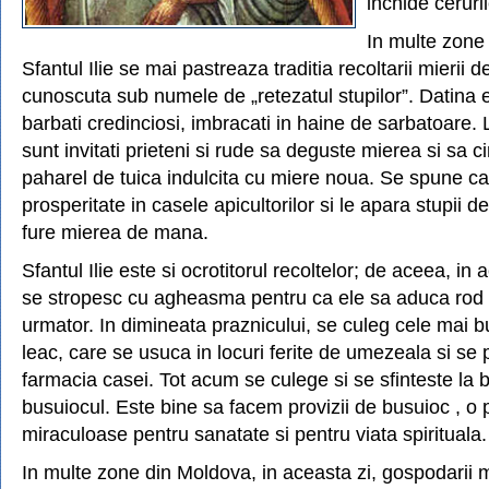
inchide ceruri
In multe zone 
Sfantul Ilie se mai pastreaza traditia recoltarii mierii d
cunoscuta sub numele de „retezatul stupilor”. Datina e
barbati credinciosi, imbracati in haine de sarbatoare.
sunt invitati prieteni si rude sa deguste mierea si sa 
paharel de tuica indulcita cu miere noua. Se spune ca 
prosperitate in casele apicultorilor si le apara stupii de
fure mierea de mana.
Sfantul Ilie este si ocrotitorul recoltelor; de aceea, in
se stropesc cu agheasma pentru ca ele sa aduca rod 
urmator. In dimineata praznicului, se culeg cele mai 
leac, care se usuca in locuri ferite de umezeala si se 
farmacia casei. Tot acum se culege si se sfinteste la b
busuiocul. Este bine sa facem provizii de busuioc , o 
miraculoase pentru sanatate si pentru viata spirituala.
In multe zone din Moldova, in aceasta zi, gospodari