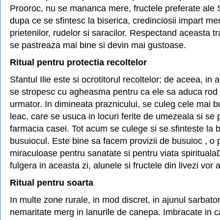
Prooroc, nu se mananca mere, fructele preferate ale Sf
dupa ce se sfintesc la biserica, credinciosii impart mer
prietenilor, rudelor si saracilor. Respectand aceasta tr
se pastreaza mai bine si devin mai gustoase.
Ritual pentru protectia recoltelor
Sfantul Ilie este si ocrotitorul recoltelor; de aceea, in
se stropesc cu agheasma pentru ca ele sa aduca rod 
urmator. In dimineata praznicului, se culeg cele mai 
leac, care se usuca in locuri ferite de umezeala si se 
farmacia casei. Tot acum se culege si se sfinteste la b
busuiocul. Este bine sa facem provizii de busuioc , o 
miraculoase pentru sanatate si pentru viata spirituala
fulgera in aceasta zi, alunele si fructele din livezi vor 
Ritual pentru soarta
In multe zone rurale, in mod discret, in ajunul sarbatori
nemaritate merg in lanurile de canepa. Imbracate in c