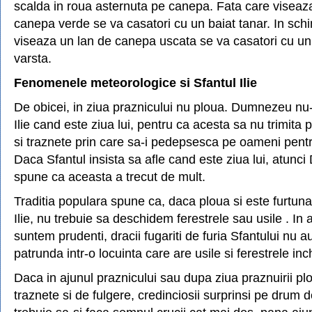
scalda in roua asternuta pe canepa. Fata care viseaz
canepa verde se va casatori cu un baiat tanar. In schi
viseaza un lan de canepa uscata se va casatori cu un
varsta.
Fenomenele meteorologice si Sfantul Ilie
De obicei, in ziua praznicului nu ploua. Dumnezeu nu-
Ilie cand este ziua lui, pentru ca acesta sa nu trimita
si traznete prin care sa-i pedepsesca pe oameni pentr
Daca Sfantul insista sa afle cand este ziua lui, atunc
spune ca aceasta a trecut de mult.
Traditia populara spune ca, daca ploua si este furtuna
Ilie, nu trebuie sa deschidem ferestrele sau usile . In 
suntem prudenti, dracii fugariti de furia Sfantului nu 
patrunda intr-o locuinta care are usile si ferestrele inc
Daca in ajunul praznicului sau dupa ziua praznuirii ploi
traznete si de fulgere, credinciosii surprinsi pe drum