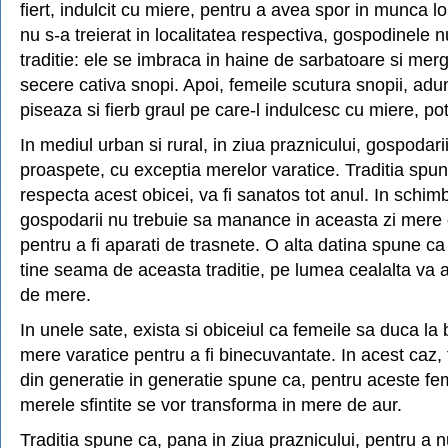
fiert, indulcit cu miere, pentru a avea spor in munca l
nu s-a treierat in localitatea respectiva, gospodinele 
traditie: ele se imbraca in haine de sarbatoare si mer
secere cativa snopi. Apoi, femeile scutura snopii, adu
piseaza si fierb graul pe care-l indulcesc cu miere, potri
In mediul urban si rural, in ziua praznicului, gospodar
proaspete, cu exceptia merelor varatice. Traditia spun
respecta acest obicei, va fi sanatos tot anul. In schimb, 
gospodarii nu trebuie sa manance in aceasta zi mere d
pentru a fi aparati de trasnete. O alta datina spune c
tine seama de aceasta traditie, pe lumea cealalta va
de mere.
In unele sate, exista si obiceiul ca femeile sa duca la
mere varatice pentru a fi binecuvantate. In acest caz, 
din generatie in generatie spune ca, pentru aceste fe
merele sfintite se vor transforma in mere de aur.
Traditia spune ca, pana in ziua praznicului, pentru a 