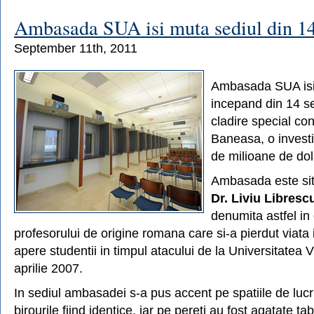
Capul
Sfantului
Ambasada SUA isi muta sediul din 1
Andrei
va
September 11th, 2011
fi
adus
din
Ambasada SUA isi
Grecia
incepand din 14 s
in
Bucuresti
cladire special con
Baneasa, o investi
de milioane de dol
Ambasada este si
Dr. Liviu Libresc
denumita astfel in
profesorului de origine romana care si-a pierdut viata
apere studentii in timpul atacului de la Universitatea V
aprilie 2007.
In sediul ambasadei s-a pus accent pe spatiile de luc
birourile fiind identice, iar pe pereti au fost agatate ta