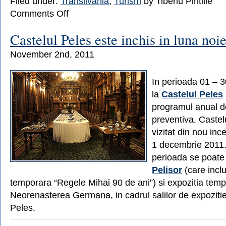
Filed under:
Transilvania
,
Turism
by Tiberiu Pintilie
on
Comments Off
Transfagarasanul
si
Castelul Peles este inchis in luna no
Transalpina
inchise
November 2nd, 2011
pana
la
anul
In perioada 01 – 
la
Castelul Peles
programul anual d
preventiva. Castelu
vizitat din nou inc
1 decembrie 2011.
perioada se poate 
Pelisor
(care incl
temporara “Regele Mihai 90 de ani”) si expozitia tem
Neorenasterea Germana, in cadrul salilor de expozitie
Peles.