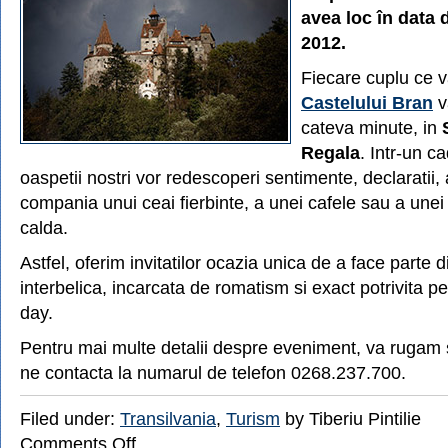
avea loc în data 
2012.
Fiecare cuplu ce v
Castelului Bran
va
cateva minute, in
Regala
. Intr-un c
oaspetii nostri vor redescoperi sentimente, declaratii, ar
compania unui ceai fierbinte, a unei cafele sau a unei
calda.
Astfel, oferim invitatilor ocazia unica de a face parte 
interbelica, incarcata de romatism si exact potrivita p
day.
Pentru mai multe detalii despre eveniment, va rugam s
ne contacta la numarul de telefon 0268.237.700.
Filed under:
Transilvania
,
Turism
by Tiberiu Pintilie
on
Comments Off