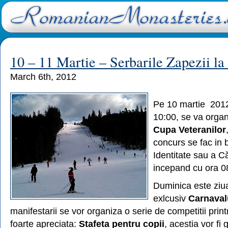
10 – 11 Martie – Serbarile Zapezii la
March 6th, 2012
Pe 10 martie 2012
10:00, se va orga
Cupa Veteranilor
concurs se fac in 
Identitate sau a Căr
incepand cu ora 0
Duminica este ziu
exlcusiv
Carnaval
manifestarii se vor organiza o serie de competitii print
foarte apreciata:
Stafeta pentru copii
, acestia vor fi 