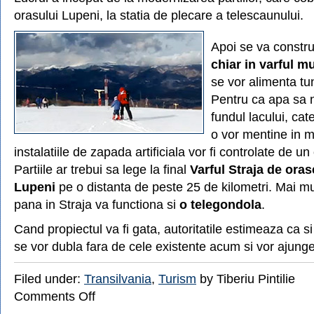
orasului Lupeni, la statia de plecare a telescaunului.
Apoi se va constr
chiar in varful m
se vor alimenta tu
Pentru ca apa sa 
fundul lacului, cat
o vor mentine in m
instalatiile de zapada artificiala vor fi controlate de un
Partiile ar trebui sa lege la final
Varful Straja de oras
Lupeni
pe o distanta de peste 25 de kilometri. Mai mul
pana in Straja va functiona si
o telegondola
.
Cand propiectul va fi gata, autoritatile estimeaza ca si
se vor dubla fara de cele existente acum si vor ajunge
Filed under:
Transilvania
,
Turism
by Tiberiu Pintilie
on
Comments Off
Cea