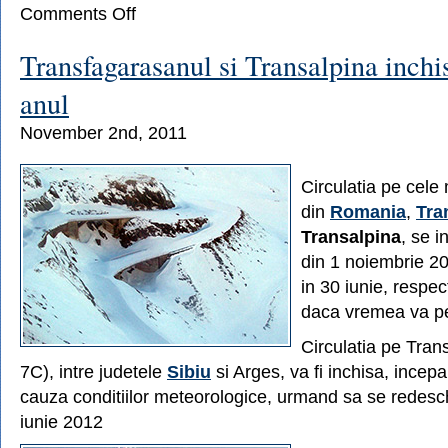
on
Comments Off
Hotelul
de
Transfagarasanul si Transalpina inchi
gheata
de
anul
la
Balea
November 2nd, 2011
Lac
s-
a
Circulatia pe cele 
deschis
in
din
Romania
,
Tra
ziua
Transalpina
, se 
de
din 1 noiembrie 20
Craciun
in 30 iunie, respec
daca vremea va p
Circulatia pe Tra
7C), intre judetele
Sibiu
si Arges, va fi inchisa, incep
cauza conditiilor meteorologice, urmand sa se redeschi
iunie 2012