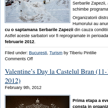
Serbarile Zapezii, 
schimbe programar
Organizatorii distr
Humorului au anun
cu o saptamana Serbarile Zapezii
din cauza conditii
Astfel aceste sarbatori vor fi reprogramate in perioad
februarie 2012
.
Filed under:
Bucuresti
,
Turism
by Tiberiu Pintilie
on
Comments Off
Serbarile
Zapezii
Valentine’s Day la Castelul Bran (11-
de
la
2012)
Gura
Humorului,
February 9th, 2012
amanate
de
ger
Prima etapa a ev
consta in organi