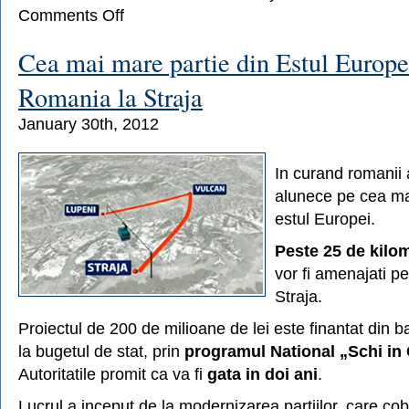
on
Comments Off
Temperatura
record
Cea mai mare partie din Estul Europei
resimtita
pe
Romania la Straja
Varful
Omu:
January 30th, 2012
–
88
de
In curand romanii 
grade
alunece pe cea mai
estul Europei.
Peste 25 de kilo
vor fi amenajati pe
Straja.
Proiectul de 200 de milioane de lei este finantat din b
la bugetul de stat, prin
programul National „Schi in 
Autoritatile promit ca va fi
gata in doi ani
.
Lucrul a inceput de la modernizarea partiilor, care co