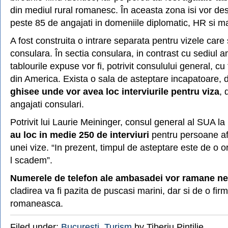
din mediul rural romanesc. În aceasta zona isi vor des
peste 85 de angajati in domeniile diplomatic, HR si 
A fost construita o intrare separata pentru vizele care 
consulara. În sectia consulara, in contrast cu sediul 
tablourile expuse vor fi, potrivit consulului general, cu 
din America. Exista o sala de asteptare incapatoare, 
ghisee unde vor avea loc interviurile pentru viza
, 
angajati consulari.
Potrivit lui Laurie Meininger, consul general al SUA la
au loc in medie 250 de interviuri
pentru persoane af
unei vize. “In prezent, timpul de asteptare este de o 
l scadem”.
Numerele de telefon ale ambasadei vor ramane n
cladirea va fi pazita de puscasi marini, dar si de o fir
romaneasca.
Filed under:
Bucuresti
,
Turism
by Tiberiu Pintilie