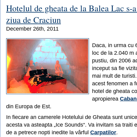
mai
Hotelul de gheata de la Balea Lac s-a
mare
partie
ziua de Craciun
din
Estul
December 26th, 2011
Europei
va
fi
Daca, in urma cu 6
in
Romania
loc de la 2.040 m a
la
pustiu, din 2006 
Straja
inceput sa fie vizit
mai mult de turisti
acest fenomen a fo
hotel de gheata con
apropierea
Caban
din Europa de Est.
In fiecare an camerele Hotelului de Gheata sunt unice 
acesta va asteapta „Ice Sounds“. Va invitam sa traiti 
de a petrece nopti inedite la vârful
Carpatilor
.