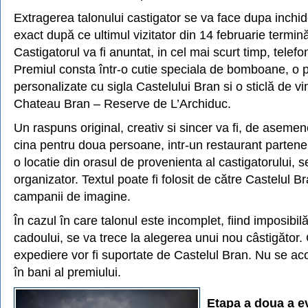
Extragerea talonului castigator se va face dupa inchi
exact după ce ultimul vizitator din 14 februarie termină
Castigatorul va fi anuntat, in cel mai scurt timp, telefo
Premiul consta într-o cutie speciala de bomboane, o 
personalizate cu sigla Castelului Bran si o sticlă de vi
Chateau Bran – Reserve de L’Archiduc.
Un raspuns original, creativ si sincer va fi, de aseme
cina pentru doua persoane, intr-un restaurant partener
o locatie din orasul de provenienta al castigatorului, s
organizator. Textul poate fi folosit de către Castelul Br
campanii de imagine.
În cazul în care talonul este incomplet, fiind imposibi
cadoului, se va trece la alegerea unui nou câstigător. 
expediere vor fi suportate de Castelul Bran. Nu se ac
în bani al premiului.
Etapa a doua a e