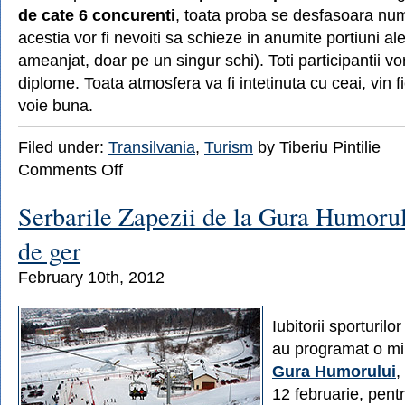
de cate 6 concurenti
, toata proba se desfasoara numa
acestia vor fi nevoiti sa schieze in anumite portiuni ale
ameanjat, doar pe un singur schi). Toti participantii vor
diplome. Toata atmosfera va fi intetinuta cu ceai, vin f
voie buna.
Filed under:
Transilvania
,
Turism
by Tiberiu Pintilie
on
Comments Off
10
–
Serbarile Zapezii de la Gura Humoru
11
Martie
de ger
–
Serbarile
February 10th, 2012
Zapezii
la
Borsec
Iubitorii sporturilo
au programat o mi
Gura Humorului
,
12 februarie, pentr