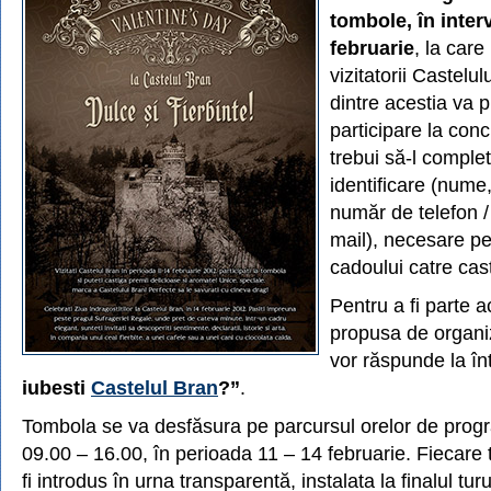
tombole, în interv
februarie
, la care 
vizitatorii Castelu
dintre acestia va p
participare la con
trebui să-l comple
identificare (nume
număr de telefon /
mail), necesare p
cadoului catre cast
Pentru a fi parte 
propusa de organiza
vor răspunde la î
iubesti
Castelul Bran
?”
.
Tombola se va desfăsura pe parcursul orelor de progr
09.00 – 16.00, în perioada 11 – 14 februarie. Fiecare
fi introdus în urna transparentă, instalata la finalul turu