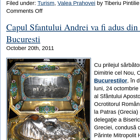
Filed under:
Turism
,
Valea Prahovei
by Tiberiu Pintilie
on
Comments Off
Castelul
Peles
Capul Sfantului Andrei va fi adus din
este
inchis
Bucuresti
in
luna
October 20th, 2011
noiembrie
Cu prilejul sărbăto
Dimitrie cel Nou, O
Bucurestilor
, în 
luni, 24 octombrie 
al Sfântului Aposto
Ocrotitorul Români
la Patras (Grecia)
delegaţie a Biseri
Greciei, condusă de
Părinte Mitropolit