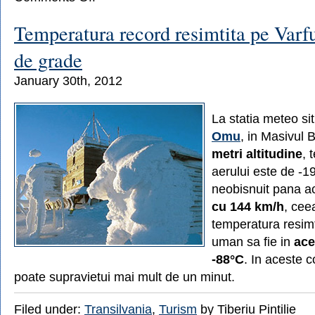
Valentine’s
Day
Temperatura record resimtita pe Varf
la
Castelul
de grade
Bran
(11-
January 30th, 2012
14
februarie
2012)
La statia meteo si
Omu
, in Masivul 
metri altitudine
, 
aerului este de -1
neobisnuit pana 
cu 144 km/h
, cee
temperatura resimt
uman sa fie in
ace
-88°C
. In aceste c
poate supravietui mai mult de un minut.
Filed under:
Transilvania
,
Turism
by Tiberiu Pintilie