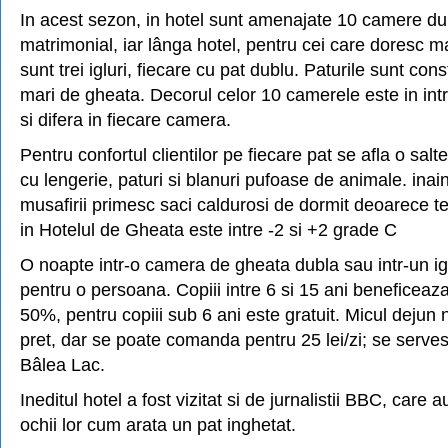
In acest sezon, in hotel sunt amenajate 10 camere du
matrimonial, iar lânga hotel, pentru cei care doresc ma
sunt trei igluri, fiecare cu pat dublu. Paturile sunt cons
mari de gheata. Decorul celor 10 camerele este in in
si difera in fiecare camera.
Pentru confortul clientilor pe fiecare pat se afla o sal
cu lengerie, paturi si blanuri pufoase de animale. inai
musafirii primesc saci caldurosi de dormit deoarece 
in Hotelul de Gheata este intre -2 si +2 grade C
O noapte intr-o camera de gheata dubla sau intr-un ig
pentru o persoana. Copiii intre 6 si 15 ani beneficea
50%, pentru copiii sub 6 ani este gratuit. Micul dejun n
pret, dar se poate comanda pentru 25 lei/zi; se serve
Bâlea Lac.
Ineditul hotel a fost vizitat si de jurnalistii BBC, care 
ochii lor cum arata un pat inghetat.