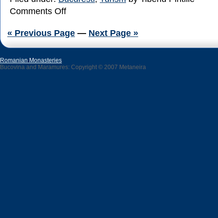
on
Comments Off
Ambasada
SUA
« Previous Page
—
Next Page »
isi
muta
sediul
Romanian Monasteries
din
Bucovina and Maramures: Copyright © 2007 Metaneira
14
septembrie