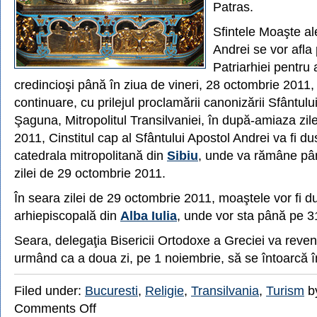
Patras.
Sfintele Moaşte al
Andrei se vor afla
Patriarhiei pentru 
credincioşi până în ziua de vineri, 28 octombrie 2011, 
continuare, cu prilejul proclamării canonizării Sfântulu
Şaguna, Mitropolitul Transilvaniei, în după-amiaza zil
2011, Cinstitul cap al Sfântului Apostol Andrei va fi du
catedrala mitropolitană din
Sibiu
, unde va rămâne pâ
zilei de 29 octombrie 2011.
În seara zilei de 29 octombrie 2011, moaştele vor fi d
arhiepiscopală din
Alba Iulia
, unde vor sta până pe 3
Seara, delegaţia Bisericii Ortodoxe a Greciei va reveni
urmând ca a doua zi, pe 1 noiembrie, să se întoarcă î
Filed under:
Bucuresti
,
Religie
,
Transilvania
,
Turism
by
on
Comments Off