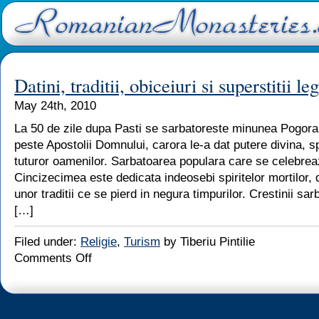
Datini, traditii, obiceiuri si superstitii le
May 24th, 2010
La 50 de zile dupa Pasti se sarbatoreste minunea Pogorar
peste Apostolii Domnului, carora le-a dat putere divina, s
tuturor oamenilor. Sarbatoarea populara care se celebrea
Cincizecimea este dedicata indeosebi spiritelor mortilor, da
unor traditii ce se pierd in negura timpurilor. Crestinii sa
[…]
Filed under:
Religie
,
Turism
by Tiberiu Pintilie
Comments Off
on
Datini,
traditii,
obiceiuri
si