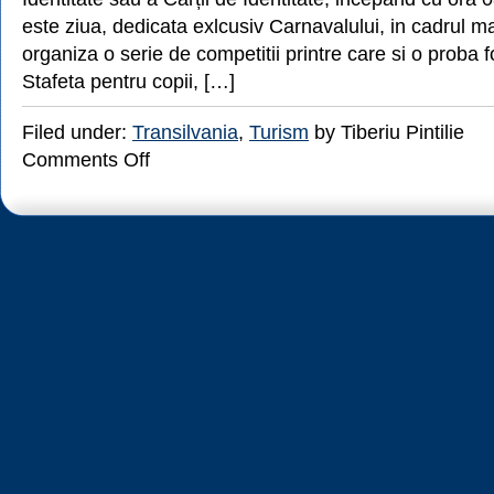
in
este ziua, dedicata exlcusiv Carnavalului, in cadrul ma
Prahova
organiza o serie de competitii printre care si o proba f
Stafeta pentru copii, […]
Filed under:
Transilvania
,
Turism
by Tiberiu Pintilie
on
Comments Off
10
–
11
Martie
–
Serbarile
Zapezii
la
Borsec