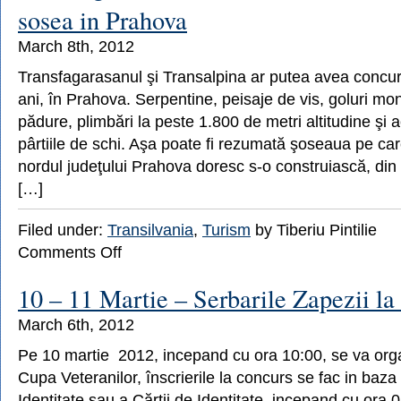
de
sosea in Prahova
mucenici
March 8th, 2012
Transfagarasanul şi Transalpina ar putea avea concur
ani, în Prahova. Serpentine, peisaje de vis, goluri mo
pădure, plimbări la peste 1.800 de metri altitudine şi 
pârtiile de schi. Aşa poate fi rezumată şoseaua pe care
nordul judeţului Prahova doresc s-o construiască, din
[…]
Filed under:
Transilvania
,
Turism
by Tiberiu Pintilie
on
Comments Off
Transfagarasanului
i
10 – 11 Martie – Serbarile Zapezii la
se
va
March 6th, 2012
face
concurenta
Pe 10 martie 2012, incepand cu ora 10:00, se va org
cu
Cupa Veteranilor, înscrierile la concurs se fac in baza
o
sosea
Identitate sau a Cărții de Identitate, incepand cu ora