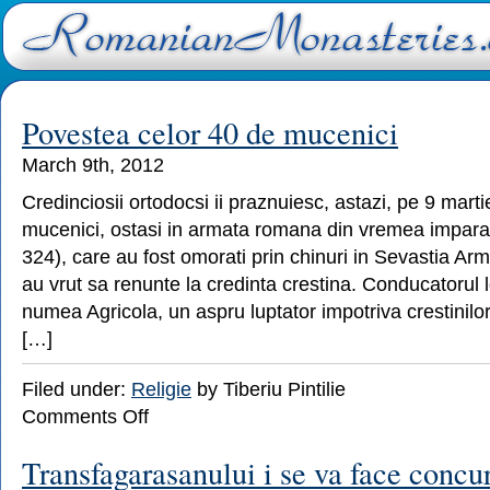
Povestea celor 40 de mucenici
March 9th, 2012
Credinciosii ortodocsi ii praznuiesc, astazi, pe 9 marti
mucenici, ostasi in armata romana din vremea imparatu
324), care au fost omorati prin chinuri in Sevastia Arm
au vrut sa renunte la credinta crestina. Conducatorul l
numea Agricola, un aspru luptator impotriva crestinilo
[…]
Filed under:
Religie
by Tiberiu Pintilie
on
Comments Off
Povestea
celor
Transfagarasanului i se va face concu
40