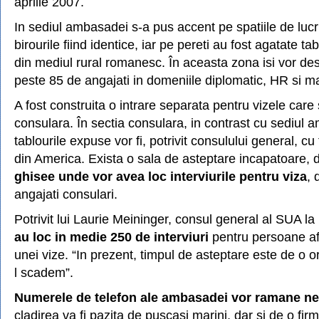
aprilie 2007.
In sediul ambasadei s-a pus accent pe spatiile de luc
birourile fiind identice, iar pe pereti au fost agatate ta
din mediul rural romanesc. În aceasta zona isi vor des
peste 85 de angajati in domeniile diplomatic, HR si 
A fost construita o intrare separata pentru vizele care 
consulara. În sectia consulara, in contrast cu sediul 
tablourile expuse vor fi, potrivit consulului general, cu 
din America. Exista o sala de asteptare incapatoare, 
ghisee unde vor avea loc interviurile pentru viza
, 
angajati consulari.
Potrivit lui Laurie Meininger, consul general al SUA la
au loc in medie 250 de interviuri
pentru persoane af
unei vize. “In prezent, timpul de asteptare este de o 
l scadem”.
Numerele de telefon ale ambasadei vor ramane n
cladirea va fi pazita de puscasi marini, dar si de o fir