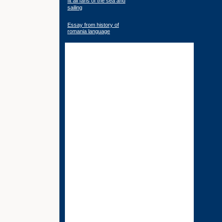
fit all fans of the sea and
sailing
Essay from history of
romania language