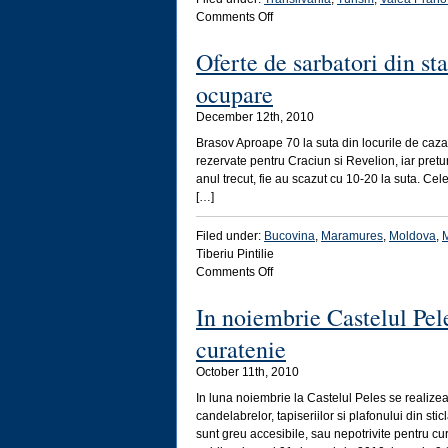
on
Comments Off
La
Busteni
Oferte de sarbatori din st
se
ocupare
schiaza
si
December 12th, 2010
vara
Brasov Aproape 70 la suta din locurile de cazar
rezervate pentru Craciun si Revelion, iar pretur
anul trecut, fie au scazut cu 10-20 la suta. Cel
[…]
Filed under:
Bucovina
,
Maramures
,
Moldova
,
Tiberiu Pintilie
on
Comments Off
Oferte
de
In noiembrie Castelul Pele
sarbatori
curatenie
din
statiunile
October 11th, 2010
montane
si
In luna noiembrie la Castelul Peles se realizea
gradul
candelabrelor, tapiseriilor si plafonului din st
de
sunt greu accesibile, sau nepotrivite pentru c