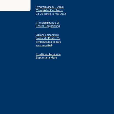
Program oficial – Zilele
Cetăţii Alba Carolina –
28-29 aprilie, 5 mai 2012
The significance of
Easter Egg painting
Obiceiul ciocnitului
oualor de Paste. Ce
simbolizeaza si care
sunt regulile?
Traditii si obiceiuri in
Saptamana Mare