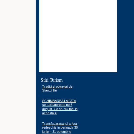
Stiri Turism
Traditii si obiceiuri de
Sfantul Ilie
SCHIMBAREA LA FATA
se sarbatoreste pe 6
august. Ce sa NU faci in
aceasta zi
Transfagarasanul a fost
redeschis in perioada 30
iunie – 31 octombrie