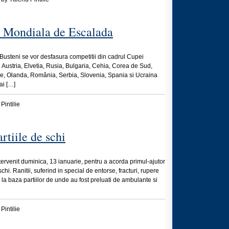
a Mondiala de Escalada
 Busteni se vor desfasura competitii din cadrul Cupei
 Austria, Elvetia, Rusia, Bulgaria, Cehia, Corea de Sud,
nie, Olanda, România, Serbia, Slovenia, Spania si Ucraina
mai […]
Pintilie
artiile de schi
ervenit duminica, 13 ianuarie, pentru a acorda primul-ajutor
schi. Ranitii, suferind in special de entorse, fracturi, rupere
i la baza partiilor de unde au fost preluati de ambulante si
Pintilie