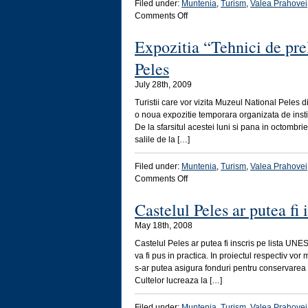
Filed under:
Muntenia
,
Turism
,
Valea Prahovei
on
Comments Off
Castelul
Peles
Expozitia “Tehnici de prel
are
Peles
un
viitor
July 28th, 2009
incert
Turistii care vor vizita Muzeul National Peles
o noua expozitie temporara organizata de institu
De la sfarsitul acestei luni si pana in octombri
salile de la […]
Filed under:
Muntenia
,
Turism
,
Valea Prahovei
on
Comments Off
Expozitia
“Tehnici
Castelul Peles ar putea f
de
May 18th, 2008
prelucrare
a
Castelul Peles ar putea fi inscris pe lista UN
sticlei
va fi pus in practica. In proiectul respectiv vor
de
s-ar putea asigura fonduri pentru conservarea 
Murano”,
Cultelor lucreaza la […]
la
Peles
Filed under:
Muntenia
,
Turism
,
Valea Prahovei