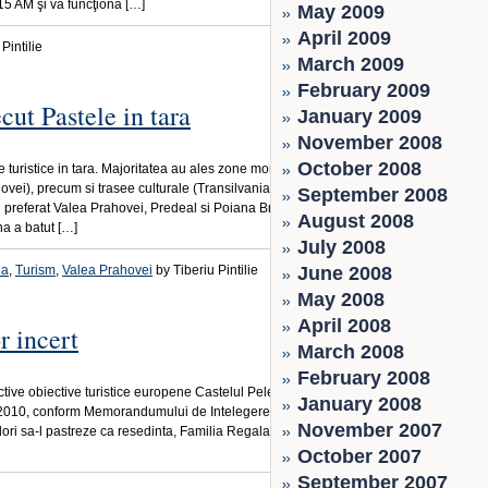
15 AM şi va funcţiona […]
May 2009
April 2009
Pintilie
March 2009
February 2009
cut Pastele in tara
January 2009
November 2008
October 2008
 turistice in tara. Majoritatea au ales zone montane sau de
vei), precum si trasee culturale (Transilvania, Bucovina,
September 2008
 preferat Valea Prahovei, Predeal si Poiana Brasov, unde
August 2008
a a batut […]
July 2008
ia
,
Turism
,
Valea Prahovei
by Tiberiu Pintilie
June 2008
May 2008
April 2008
r incert
March 2008
February 2008
tive obiective turistice europene Castelul Peles din Sinaia
January 2008
ie 2010, conform Memorandumului de Intelegere intre
November 2007
dori sa-l pastreze ca resedinta, Familia Regala va primi doar
October 2007
September 2007