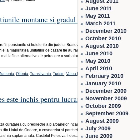
August 2011
June 2011
May 2011
atiunile montane si gradul de
March 2011
December 2010
October 2010
e în pensiunile si hotelurile din judetul Brasov au fost
August 2010
ile la majoritatea unitatilor de cazare fie au ramas la fel ca
June 2010
e mai ieftine alternative de petrecere a sarbatorilor de iarna
May 2010
April 2010
Muntenia
,
Oltenia
,
Transilvania
,
Turism
,
Valea Prahovei
by
February 2010
January 2010
December 2009
s este inchis pentru lucrari de
November 2009
October 2009
September 2009
August 2009
za curatarea cu predilectie a plafoanelor incaperilor,
July 2009
icla din Holul de Onoare, a covoarelor si parchetelor, care
June 2009
uratenia saptamanala. Castelul Peles va fi deschis pentru