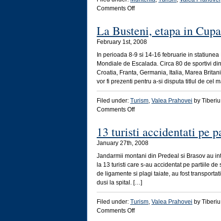
on
Comments Off
Castelul
Peles
La Busteni, etapa in Cup
ar
February 1st, 2008
putea
fi
In perioada 8-9 si 14-16 februarie in statiunea
inscris
Mondiale de Escalada. Circa 80 de sportivi din
pe
Croatia, Franta, Germania, Italia, Marea Brita
lista
vor fi prezenti pentru a-si disputa titlul de cel 
UNESCO
Filed under:
Turism
,
Valea Prahovei
by Tiberiu 
on
Comments Off
La
Busteni,
13 turisti accidentati pe p
etapa
January 27th, 2008
in
Cupa
Jandarmii montani din Predeal si Brasov au int
Mondiala
la 13 turisti care s-au accidentat pe partiile de 
de
de ligamente si plagi taiate, au fost transportat
Escalada
dusi la spital. […]
Filed under:
Turism
,
Valea Prahovei
by Tiberiu 
on
Comments Off
13