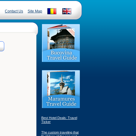
Contact Us
Site Map
Best Hotel Deals: Travel
Ticker
The custom traveling that