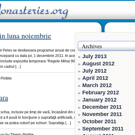
 in luna noiembrie
Archives
lul Peles se desfasoara programul anual de conservare
July 2013
u incepand cu data joi, 1 decembrie 2011. In aceasta
e include expozitia temporara “Regele Mihai 90 de ani”) si
August 2012
in cadrul […]
July 2012
April 2012
Pintilie
March 2012
February 2012
ara
January 2012
December 2011
 schia, inclusiv pe timp de vară, începând din acest week-
November 2011
 a fi pusă în funcţiune o suprafaţă artificială, cu o lungime
October 2011
 se va putea coborî pe schiuri. Suprafaţa […]
September 2011
vei
by Tiberiu Pintilie