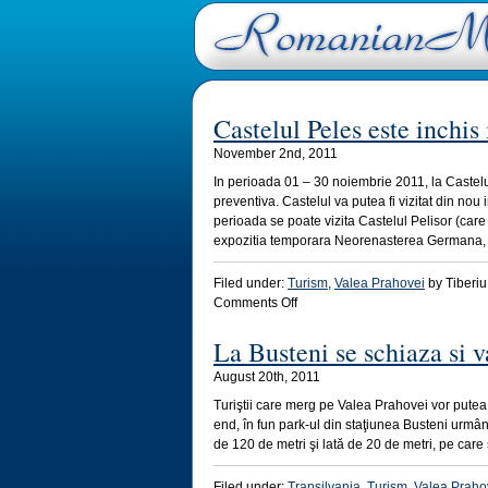
Castelul Peles este inchis
November 2nd, 2011
In perioada 01 – 30 noiembrie 2011, la Caste
preventiva. Castelul va putea fi vizitat din no
perioada se poate vizita Castelul Pelisor (car
expozitia temporara Neorenasterea Germana, 
Filed under:
Turism
,
Valea Prahovei
by Tiberiu 
on
Comments Off
Castelul
Peles
La Busteni se schiaza si v
este
August 20th, 2011
inchis
in
Turiştii care merg pe Valea Prahovei vor putea
luna
end, în fun park-ul din staţiunea Busteni urmând
noiembrie
de 120 de metri şi lată de 20 de metri, pe care
Filed under:
Transilvania
,
Turism
,
Valea Praho