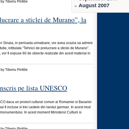
by Tiberiu Pintilie
August 2007
ucrare a sticlei de Murano”, la
 din Sinaia, in perioada urmatoare, vor avea ocazia sa admire
tie, intitulata “Tehnici de prelucrare a sticlei de Murano”.
e, vor fi expuse 60 de obiecte realizate din acest material in
by Tiberiu Pintilie
i inscris pe lista UNESCO
ESCO daca un proiect cultural comun al Romaniei si Bavariei
 mai fi incluse si trei castele din landul german. In acest mod
monumentului. In acest moment Ministerul Culturii si
by Tiberiu Pintilie