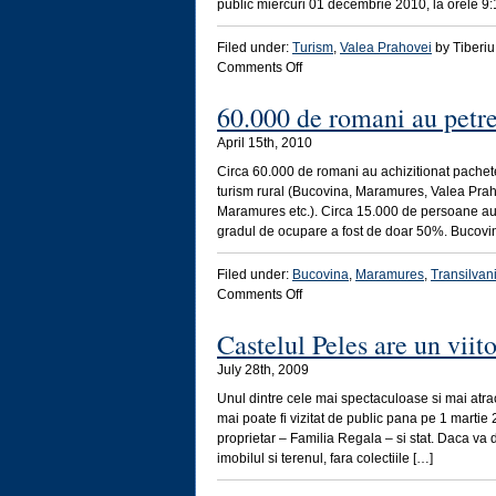
ocupare
public miercuri 01 decembrie 2010, la orele 9:
Filed under:
Turism
,
Valea Prahovei
by Tiberiu 
on
Comments Off
In
noiembrie
60.000 de romani au petre
Castelul
April 15th, 2010
Peles
este
Circa 60.000 de romani au achizitionat pachete
inchis
turism rural (Bucovina, Maramures, Valea Praho
pentru
Maramures etc.). Circa 15.000 de persoane au
lucrari
gradul de ocupare a fost de doar 50%. Bucovin
de
curatenie
Filed under:
Bucovina
,
Maramures
,
Transilvan
on
Comments Off
60.000
de
Castelul Peles are un viito
romani
July 28th, 2009
au
petrecut
Unul dintre cele mai spectaculoase si mai atrac
Pastele
mai poate fi vizitat de public pana pe 1 mart
in
proprietar – Familia Regala – si stat. Daca va 
tara
imobilul si terenul, fara colectiile […]