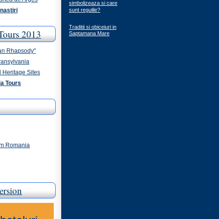
simbolizeaza si care
nastiri
sunt regulile?
Traditii si obiceiuri in
Tours 2013
Saptamana Mare
an Rhapsody"
ransylvania
 Heritage Sites
a Tours
ism Romania
ersion