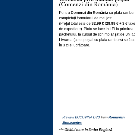
(Comenzi din România)
Pentru
Comenzi din România
cu plata rambur
completaţi formularul de mai jos:
(Preţul total este de
32.99 €
(
29.99 € + 3 €
tax
de expediere). Plata se face in LEI la primirea
pachetului, la cursul de schimb afişat de BNR.
Livrarea (colet poştal cu plata ramburs) se fac
în 3 zile lucrătoare.
Preview BUCOVINA DVD
from
Romanian
Monasteries
.
*** Ghidul este in limba Engleză