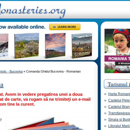
istic - Bucovina
» Comanda Ghidul Bucovina - Romanian
na
Turismul 
at. Avem in vedere pregatirea unei a doua
Harta Roman
esat de carte, va rugam să ne trimiteți un e-mail
Castelul Pele
m tine la curent.
Castelul Bran
Transfagaras
Sinaia si Bust
ă?
Litoralul Mari