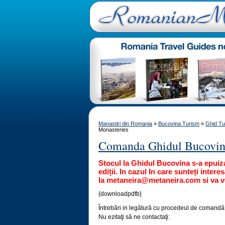
Manastiri din Romania
»
Bucovina Turism
»
Ghid Tur
Monasteries
Comanda Ghidul Bucovi
Stocul la Ghidul Bucovina s-a epuiz
ediții. In cazul In care sunteți inter
la metaneira@metaneira.com si va vo
{downloadpdfb}
Întrebări in legătură cu procedeul de comand
Nu ezitaţi să ne contactaţi: