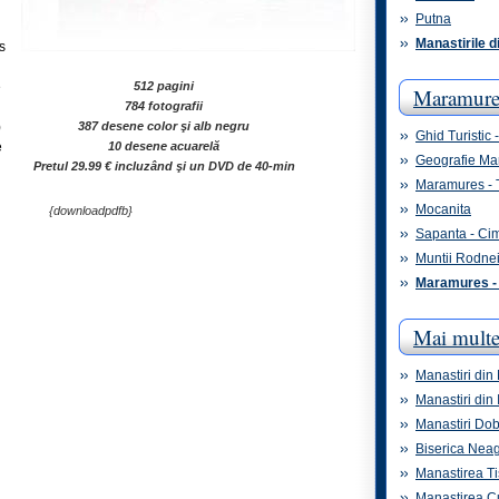
Putna
Manastirile 
s
e
512 pagini
Maramure
784 fotografii
)
387 desene color şi alb negru
Ghid Turistic
e
10 desene acuarelă
Geografie M
Pretul 29.99 € incluzând şi un DVD de 40-min
Maramures - T
Mocanita
{downloadpdfb}
Sapanta - Cim
Muntii Rodne
Maramures - 
Mai multe
Manastiri din
Manastiri din 
Manastiri Do
Biserica Neag
Manastirea T
Manastirea C