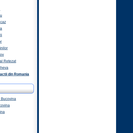
i
ru
icaz
za
ii
or
nilor
nov
al Retezat
cheva
actii din Romania
 - Bucovina
covina
ina