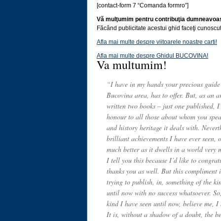
[contact-form 7 “Comanda formro”]
Vă mulţumim pentru contribuţia dumneavoas
Făcând publicitate acestui ghid faceţi cunoscu
Afla mai multe despre viitoarele noastre carti!
Afla mai multe despre Ghidul BUCOVINA!
Va multumim!
“I have in my hands your precious guide 
Bucovina area, has to offer. But, as an a
written two books – just one published, I
honour to all those about whom you speak,
and history heritage it deals with. Never
brilliant achievements I have ever seen,
much better as it dwells in a world very 
I tell you this because I’d like to congra
thanks you as well. But this compliment i
trying to publish, in, something of the k
until now with no success whatsoever. So, 
kind I have seen until now, believe me, I
It is, without a shadow of a doubt, the b