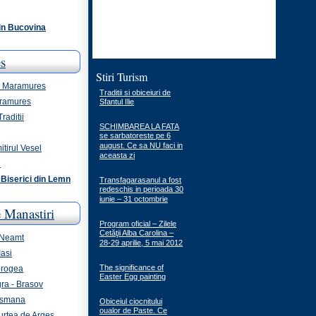
din Bucovina
s
Stiri Turism
 - Maramures
Traditii si obiceiuri de
aramures
Sfantul Ilie
raditii
SCHIMBAREA LA FATA
se sarbatoreste pe 6
august. Ce sa NU faci in
itirul Vesel
aceasta zi
i
Biserici din Lemn
Transfagarasanul a fost
redeschis in perioada 30
iunie – 31 octombrie
 Manastiri
Program oficial – Zilele
Cetăţii Alba Carolina –
 Neamt
28-29 aprilie, 5 mai 2012
Iasi
The significance of
brogea
Easter Egg painting
ra - Brasov
ismana
Obiceiul ciocnitului
oualor de Paste. Ce
urtea de Arges