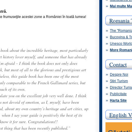
Mai multe Ma
tră.
te frumuseţile acestei zone a României în toată lumea!
Romania 
The "Romani
Bucovina & T
Unesco World
book about the incredible heritage, most particularly
More Romani
rt history lover myself, and someone that has already
’m afraid – I think the book does not only does
Contact
 but most of all to the glorious and prestigious art
Despre Noi
theless, this guide book has been one of the most
Stiri Turism
 only comparable to the French Gallimard series, but
Director Tur
much of its own.
Publicitate
tulate you on the excellent job very well done. I think
Harta Site
s not devoid of emotion, as I, myself, have been
ind, about my own country’s heritage and art cities, up
English V
when I say your guide is positively the best of its
 know it for sure. Congratulations!!
est thing that has been recently published.”