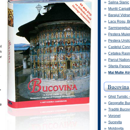
Salina Slanic
Muntii Carpat
Barajul Vidra
Lacu Rosu, B
Sarmisegetu
Pestera Muier
Pestera Ursil
el
Castelul Corvi
un
Cetatea Ras
or
Parcul Nation
Sfanta Paras
Mai Multe Atr
e
Bucovina
,
Ghid Turistic
Geografie Bu
te
Traditii Bucov
Voronet
Sucevita
Moldovita