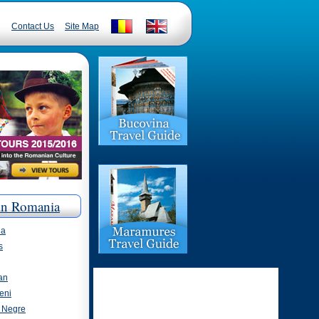
Contact Us
Site Map
in Romania
ia
s
an
eni
i Negre