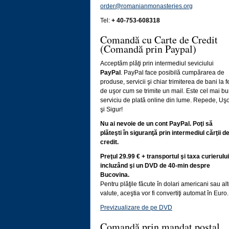
order@romanianmonasteries.org
Tel:
+ 40-753-608318
Comandă cu Carte de Credit
(Comandă prin Paypal)
Acceptăm plăţi prin intermediul seviciului
PayPal
. PayPal face posibilă cumpărarea de
produse, servicii şi chiar trimiterea de bani la f
de uşor cum se trimite un mail. Este cel mai b
serviciu de plată online din lume. Repede, Uş
şi Sigur!
Nu ai nevoie de un cont PayPal. Poţi să
plăteşti în siguranţă prin intermediul cărţii d
credit.
Preţul 29.99 € + transportul şi taxa curierului
incluzând şi un DVD de 40-min despre
Bucovina.
Pentru plăţile făcute în dolari americani sau al
valute, aceştia vor fi convertiţi automat în Euro.
Previzualizare de pe DVD
Comandă prin mandat poştal