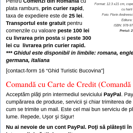
Pentru
Comenzi din Romania
cu
Format: 12.3 x21 cm, copert
plata ramburs,
prin curier rapid
,
cu harti
taxa de expediere este de
25 lei
.
Foto: Florin Andreesc
Editura:
Transportul este gratuit
pentru
ISBN: 978-9
comenzile cu valoare
peste 100 lei
Pretul: 
cu livrarea prin posta
si
peste 300
lei cu livrarea prin curier rapid.
*** Ghidul este disponibil in limbile: romana, engl
germana, italiana
[contact-form 16 “Ghid Turistic Bucovina”]
Comandă cu Carte de Credit (Comandă 
Acceptăm plăţi prin intermediul seviciului
PayPal
. Pay
cumpărarea de produse, servicii şi chiar trimiterea de 
cum se trimite un mail. Este cel mai bun serviciu de pl
lume. Repede, Uşor şi Sigur!
Nu ai nevoie de un cont PayPal. Poţi să plăteşti în