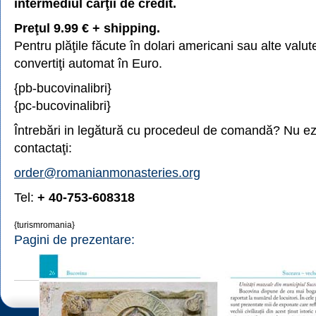
intermediul cărţii de credit.
Preţul 9.99 € + shipping.
Pentru plăţile făcute în dolari americani sau alte valute
convertiţi automat în Euro.
{pb-bucovinalibri}
{pc-bucovinalibri}
Întrebări in legătură cu procedeul de comandă? Nu ezi
contactaţi:
order@romanianmonasteries.org
Tel:
+ 40-753-608318
{turismromania}
Pagini de prezentare: