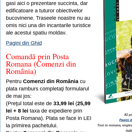
gasi aici o prezentare succinta, dar
edificatoare a tuturor obiectivelor
bucovinene. Traseele noastre nu au
omis nici una din incantarile turistice
ale acestui spatiu moldav.
Pagini din Ghid
Comandă prin Posta
Romana (Comenzi din
România)
Pentru
Comenzi din România
cu
plata ramburs completaţi formularul
de mai jos:
(Preţul total este de
33,99 lei
(
25,99
lei + 8 lei
taxa de expediere prin
82 p
Posta Romana). Plata se face in LEI
Pagini 
la primirea pachetului.
Text in romana, engle
ital