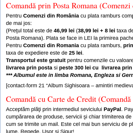
Comandă prin Posta Romana (Comenzi 
Pentru
Comenzi din România
cu plata ramburs compl
de mai jos:
(Preţul total este de
46,99 lei
(
38,99 lei + 8 lei
taxa de
Posta Romana). Plata se face in LEI la primirea pache
Pentru
Comenzi din Romania
cu plata ramburs,
prin
taxa de expediere este de
25 lei
.
Transportul este gratuit
pentru comenzile cu valoar
livrarea prin posta
si
peste 300 lei cu livrarea prin
*** Albumul este in limba Romana, Engleza si Ge
[contact-form 21 “Album Sighisoara – amintiri medieva
Comandă cu Carte de Credit (Comandă 
Acceptăm plăţi prin intermediul seviciului
PayPal
. Pay
cumpărarea de produse, servicii şi chiar trimiterea de 
cum se trimite un mail. Este cel mai bun serviciu de pl
lume. Repede, Uşor şi Sigur!