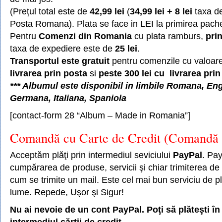
(Preţul total este de
42,99 lei
(
34,99 lei + 8 lei
taxa de
Posta Romana). Plata se face in LEI la primirea pache
Pentru
Comenzi din Romania
cu plata ramburs,
prin
taxa de expediere este de
25 lei
.
Transportul este gratuit
pentru comenzile cu valoar
livrarea prin posta
si
peste 300 lei cu livrarea prin
*** Albumul este disponibil in limbile Romana, En
Germana, Italiana, Spaniola
[contact-form 28 “Album – Made in Romania”]
Comandă cu Carte de Credit (Comandă 
Acceptăm plăţi prin intermediul seviciului
PayPal
. Pay
cumpărarea de produse, servicii şi chiar trimiterea de 
cum se trimite un mail. Este cel mai bun serviciu de pl
lume. Repede, Uşor şi Sigur!
Nu ai nevoie de un cont PayPal. Poţi să plăteşti în
intermediul cărţii de credit.