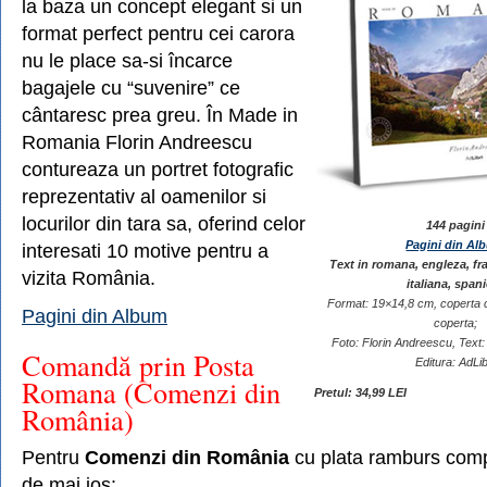
la baza un concept elegant si un
format perfect pentru cei carora
nu le place sa-si încarce
bagajele cu “suvenire” ce
cântaresc prea greu. În Made in
Romania Florin Andreescu
contureaza un portret fotografic
reprezentativ al oamenilor si
locurilor din tara sa, oferind celor
144 pagini
Pagini din Al
interesati 10 motive pentru a
Text in romana, engleza, f
vizita România.
italiana, span
Format: 19×14,8 cm, coperta c
Pagini din Album
coperta;
Foto: Florin Andreescu, Text
Comandă prin Posta
Editura: AdLib
Romana (Comenzi din
Pretul: 34,99 LEI
România)
Pentru
Comenzi din România
cu plata ramburs compl
de mai jos: