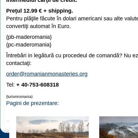
Preţul 12.99 € + shipping.
Pentru plăţile făcute în dolari americani sau alte valute
convertiţi automat în Euro.
{pb-maderomania}
{pc-maderomania}
Întrebări in legătură cu procedeul de comandă? Nu ezi
contactaţi:
order@romanianmonasteries.org
Tel:
+ 40-753-608318
{turismromania}
Pagini de prezentare: