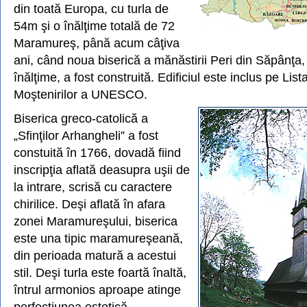
din toată Europa, cu turla de
54m şi o înălţime totală de 72
Maramureş, până acum câţiva
ani, când noua biserică a mănăstirii Peri din Săpânţ
înălţime, a fost construită. Edificiul este inclus pe List
Moştenirilor a UNESCO.
Biserica greco-catolică a
„Sfinţilor Arhangheli” a fost
constuită în 1766, dovadă fiind
inscripţia aflată deasupra uşii de
la intrare, scrisă cu caractere
chirilice. Deşi aflată în afara
zonei Maramureşului, biserica
este una tipic maramureşeană,
din perioada matură a acestui
stil. Deşi turla este foartă înaltă,
întrul armonios aproape atinge
perfecţiunea estetică.