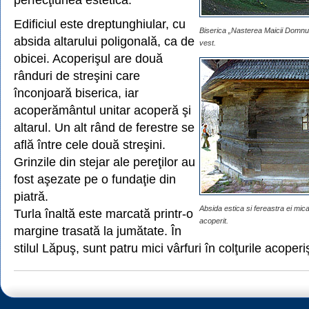
Edificiul este dreptunghiular, cu
Biserica „Nasterea Maicii Domnul
absida altarului poligonală, ca de
vest.
obicei. Acoperişul are două
rânduri de streşini care
înconjoară biserica, iar
acoperământul unitar acoperă şi
altarul. Un alt rând de ferestre se
află între cele două streşini.
Grinzile din stejar ale pereţilor au
fost aşezate pe o fundaţie din
piatră.
Absida estica si fereastra ei mica
Turla înaltă este marcată printr-o
acoperit.
margine trasată la jumătate. În
stilul Lăpuş, sunt patru mici vârfuri în colţurile acoperi