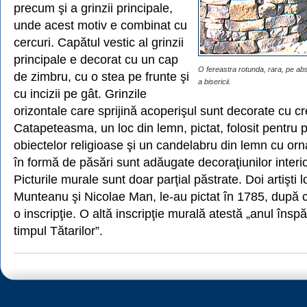
precum şi a grinzii principale,
unde acest motiv e combinat cu
cercuri. Capătul vestic al grinzii
principale e decorat cu un cap
O fereastra rotunda, rara, pe absi
de zimbru, cu o stea pe frunte şi
a bisericii.
cu incizii pe gât. Grinzile
orizontale care sprijină acoperişul sunt decorate cu cres
Catapeteasma, un loc din lemn, pictat, folosit pentru 
obiectelor religioase şi un candelabru din lemn cu or
în formă de păsări sunt adăugate decoraţiunilor interioa
Picturile murale sunt doar parţial păstrate. Doi artişti 
Munteanu şi Nicolae Man, le-au pictat în 1785, după c
o inscripţie. O altă inscripţie murală atestă „anul însp
timpul Tătarilor”.