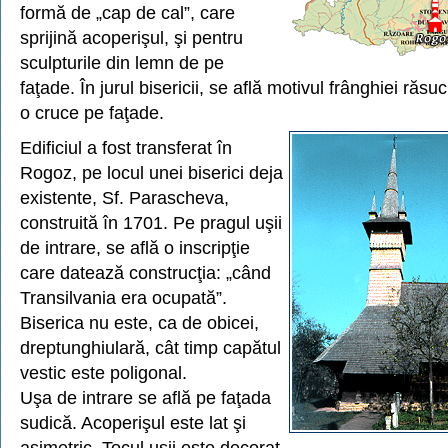
formă de „cap de cal”, care
sprijină acoperişul, şi pentru
sculpturile din lemn de pe
faţade. În jurul bisericii, se află motivul frânghiei răsu
o cruce pe faţade.
Edificiul a fost transferat în
Rogoz, pe locul unei biserici deja
existente, Sf. Parascheva,
construită în 1701. Pe pragul uşii
de intrare, se află o inscripţie
care datează construcţia: „când
Transilvania era ocupată”.
Biserica nu este, ca de obicei,
dreptunghiulară, cât timp capătul
vestic este poligonal.
Uşa de intrare se află pe faţada
sudică. Acoperişul este lat şi
asimetric. Tocul uşii este decorat