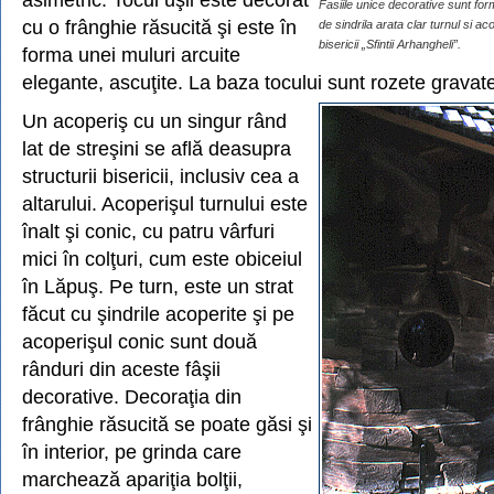
Fasiile unice decorative sunt for
cu o frânghie răsucită şi este în
de sindrila arata clar turnul si ac
bisericii „Sfintii Arhangheli”.
forma unei muluri arcuite
elegante, ascuţite. La baza tocului sunt rozete gravat
Un acoperiş cu un singur rând
lat de streşini se află deasupra
structurii bisericii, inclusiv cea a
altarului. Acoperişul turnului este
înalt şi conic, cu patru vârfuri
mici în colţuri, cum este obiceiul
în Lăpuş. Pe turn, este un strat
făcut cu şindrile acoperite şi pe
acoperişul conic sunt două
rânduri din aceste fâşii
decorative. Decoraţia din
frânghie răsucită se poate găsi şi
în interior, pe grinda care
marchează apariţia bolţii,