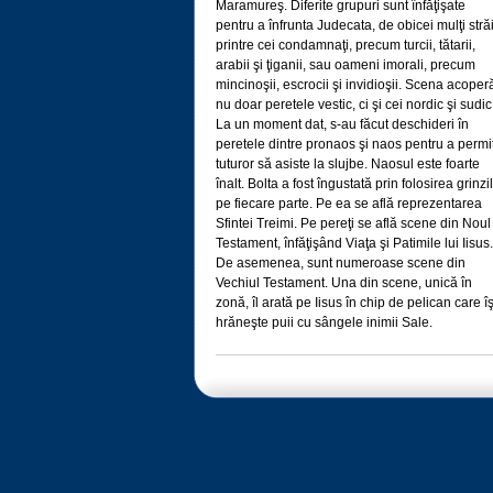
Maramureş. Diferite grupuri sunt înfăţişate
pentru a înfrunta Judecata, de obicei mulţi stră
printre cei condamnaţi, precum turcii, tătarii,
arabii şi ţiganii, sau oameni imorali, precum
mincinoşii, escrocii şi invidioşii. Scena acoper
nu doar peretele vestic, ci şi cei nordic şi sudic
La un moment dat, s-au făcut deschideri în
peretele dintre pronaos şi naos pentru a permi
tuturor să asiste la slujbe. Naosul este foarte
înalt. Bolta a fost îngustată prin folosirea grinzi
pe fiecare parte. Pe ea se află reprezentarea
Sfintei Treimi. Pe pereţi se află scene din Noul
Testament, înfăţişând Viaţa şi Patimile lui Iisus.
De asemenea, sunt numeroase scene din
Vechiul Testament. Una din scene, unică în
zonă, îl arată pe Iisus în chip de pelican care îş
hrăneşte puii cu sângele inimii Sale.