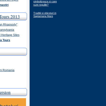
simbolizeaza si care
nastiri
sunt regulile?
Traditii si obiceiuri in
Tours 2013
Saptamana Mare
an Rhapsody"
ransylvania
 Heritage Sites
a Tours
ism Romania
ersion