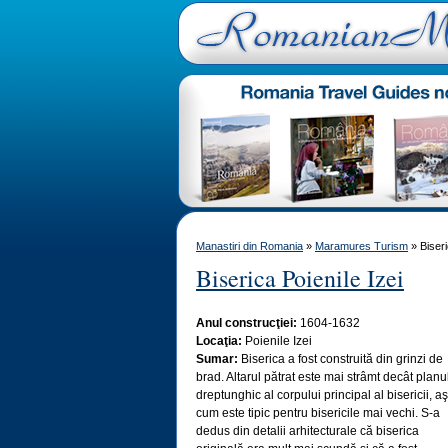
Manastiri din Romania
»
Maramures Turism
» Biseri
Biserica Poienile Izei
Anul construcţiei:
1604-1632
Locaţia:
Poienile Izei
Sumar:
Biserica a fost construită din grinzi de
brad. Altarul pătrat este mai strâmt decât planu
dreptunghic al corpului principal al bisericii, a
cum este tipic pentru bisericile mai vechi. S-a
dedus din detalii arhitecturale că biserica