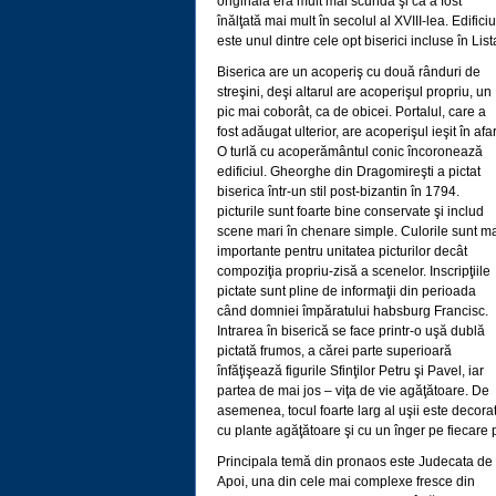
originală era mult mai scundă şi că a fost
înălţată mai mult în secolul al XVIII-lea. Edificiu
este unul dintre cele opt biserici incluse în L
Biserica are un acoperiş cu două rânduri de
streşini, deşi altarul are acoperişul propriu, un
pic mai coborât, ca de obicei. Portalul, care a
fost adăugat ulterior, are acoperişul ieşit în afa
O turlă cu acoperământul conic încoronează
edificiul. Gheorghe din Dragomireşti a pictat
biserica într-un stil post-bizantin în 1794.
picturile sunt foarte bine conservate şi includ
scene mari în chenare simple. Culorile sunt m
importante pentru unitatea picturilor decât
compoziţia propriu-zisă a scenelor. Inscripţiile
pictate sunt pline de informaţii din perioada
când domniei împăratului habsburg Francisc.
Intrarea în biserică se face printr-o uşă dublă
pictată frumos, a cărei parte superioară
înfăţişează figurile Sfinţilor Petru şi Pavel, iar
partea de mai jos – viţa de vie agăţătoare. De
asemenea, tocul foarte larg al uşii este decora
cu plante agăţătoare şi cu un înger pe fiecare 
Principala temă din pronaos este Judecata de
Apoi, una din cele mai complexe fresce din