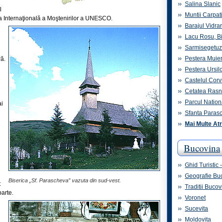
Salina Slanic
l
Muntii Carpat
ista Internaţională a Moştenirilor a UNESCO.
Barajul Vidra
Lacu Rosu, B
Sarmisegetu
Pestera Muier
ră.
Pestera Ursil
Castelul Corvi
Cetatea Ras
Parcul Nation
ai
Sfanta Paras
Mai Multe Atr
Bucovina
Ghid Turistic
Geografie Bu
Biserica „Sf. Parascheva” vazuta din sud-vest.
t
Traditii Bucov
parte.
Voronet
Sucevita
Moldovita