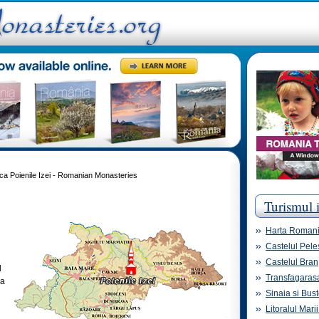
ca Poienile Izei - Romanian Monasteries
Turismul 
Harta Roman
Castelul Pele
Castelul Bran
l
Transfagaras
şa
Sinaia si Bust
Litoralul Mari