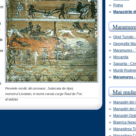
Putna
ini
Manastirile 
ă
Maramure
.
Ghid Turistic
te
Geografie M
Maramures - T
lor
Mocanita
Sapanta - Cim
Muntii Rodne
Maramures - 
i
Peretele nordic din pronaos: Judecata de Apoi,
Mai multe
monstrul Leviatan, in burta caruia curge Raul de Foc
al iadului.
Manastiri din
Manastiri din 
Manastiri Do
Biserica Neag
Manastirea T
Manastirea C