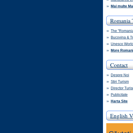
Mai multe Ma
Romania 
The "Romani
Bucovina & T
Unesco World
More Romani
Contact
Despre Noi
Stiri Turism
Director Tur
Publicitate
Harta Site
English V