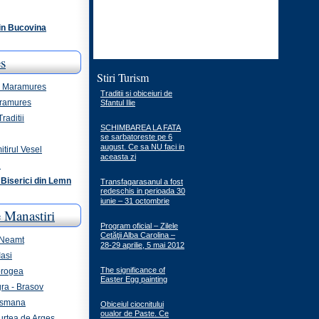
din Bucovina
s
Stiri Turism
 - Maramures
Traditii si obiceiuri de
aramures
Sfantul Ilie
raditii
SCHIMBAREA LA FATA
se sarbatoreste pe 6
august. Ce sa NU faci in
itirul Vesel
aceasta zi
i
Biserici din Lemn
Transfagarasanul a fost
redeschis in perioada 30
iunie – 31 octombrie
 Manastiri
Program oficial – Zilele
Cetăţii Alba Carolina –
 Neamt
28-29 aprilie, 5 mai 2012
Iasi
The significance of
brogea
Easter Egg painting
ra - Brasov
ismana
Obiceiul ciocnitului
oualor de Paste. Ce
urtea de Arges