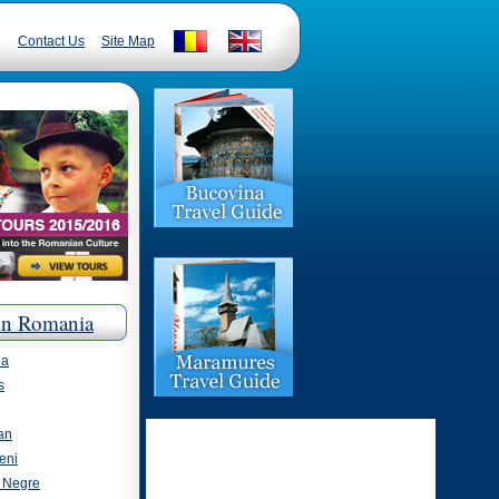
Contact Us
Site Map
in Romania
ia
s
an
eni
i Negre