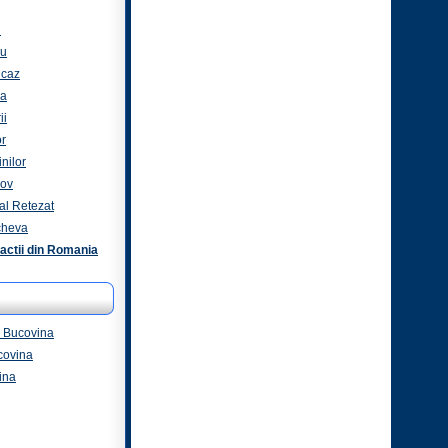
i
ru
icaz
za
ii
or
nilor
nov
al Retezat
cheva
actii din Romania
 - Bucovina
covina
ina