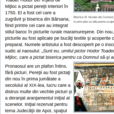
Mijloc a pictat pereţii interiori în
1750. El a fost cel care a
Biserica Sf. Nicolae din Cornesti
zugrăvit şi biserica din Bârsana,
In prim-plan se afla poarta sculptat
fiind printre cei care au integrat
stilul baroc în picturile rurale maramureşene. Din nou,
picturile au fost aplicate pe bucăţi textile şi acoperite 
preparat. Numele artistului a fost descoperit pe o insc
sudic al naosului: „
Sunt eu, umilul pictor Hodor Toader
Mijloc, care a pictat biserica pentru ca Domnul să-şi 
Pronaosul are un plafon întins,
fără picturi. Pereţii au fost pictaţi
din nou în prima jumătate a
secolului al XIX-lea, lucru care a
distrus multe din vechile picturi şi
a deranjat aranjamentul iniţial al
scenelor. Iniţial rezervat pentru
tema Judecăţii de Apoi, spaţiul