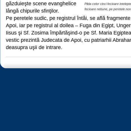
găzduieşte scene evanghelice
Pilda celor cinci fecioare intelepte
fecioare nebune, pe peretele nord
lângă chipurile sfinţilor.
Pe peretele sudic, pe registrul întâi, se află fragment
Apoi, iar pe registrul al doilea – Fuga din Egipt, Unger
Iisus şi Sf. Zosima împărtăşind-o pe Sf. Maria Egipte
vestic prezintă Judecata de Apoi, cu patriarhii Abraha
deasupra uşii de intrare.