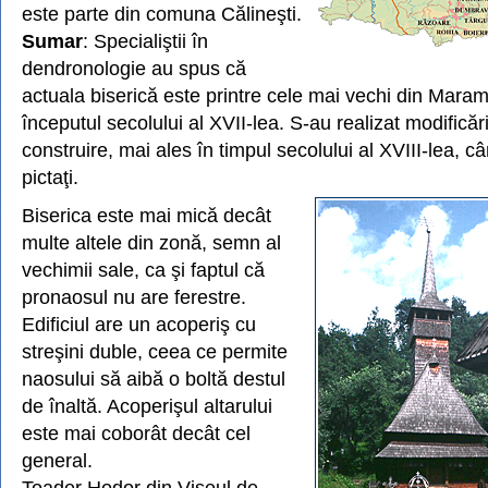
este parte din comuna Călineşti.
Sumar
: Specialiştii în
dendronologie au spus că
actuala biserică este printre cele mai vechi din Maram
începutul secolului al XVII-lea. S-au realizat modificări
construire, mai ales în timpul secolului al XVIII-lea, câ
pictaţi.
Biserica este mai mică decât
multe altele din zonă, semn al
vechimii sale, ca şi faptul că
pronaosul nu are ferestre.
Edificiul are un acoperiş cu
streşini duble, ceea ce permite
naosului să aibă o boltă destul
de înaltă. Acoperişul altarului
este mai coborât decât cel
general.
Toader Hodor din Vişeul de