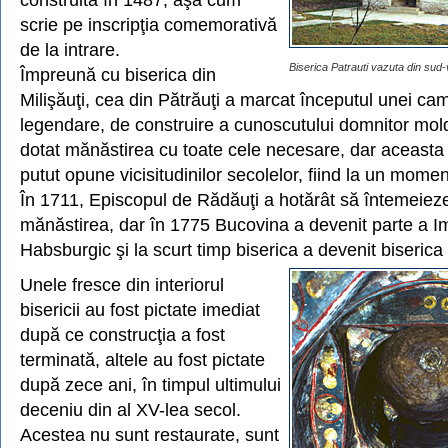
scrie pe inscripţia comemorativă
de la intrare.
Biserica Patrauti vazuta din sud-
Împreună cu biserica din
Milişăuţi, cea din Pătrăuţi a marcat începutul unei cam
legendare, de construire a cunoscutului domnitor mol
dotat mănăstirea cu toate cele necesare, dar aceasta
putut opune vicisitudinilor secolelor, fiind la un mom
În 1711, Episcopul de Rădăuţi a hotărât să întemeiez
mănăstirea, dar în 1775 Bucovina a devenit parte a Im
Habsburgic şi la scurt timp biserica a devenit biserica 
Unele fresce din interiorul
bisericii au fost pictate imediat
după ce construcţia a fost
terminată, altele au fost pictate
după zece ani, în timpul ultimului
deceniu din al XV-lea secol.
Acestea nu sunt restaurate, sunt