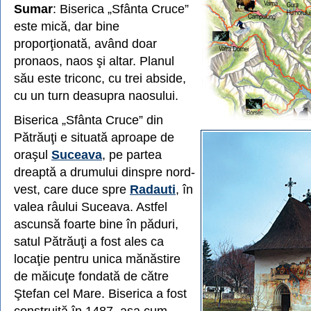
Sumar
: Biserica „Sfânta Cruce”
este mică, dar bine
proporţionată, având doar
pronaos, naos şi altar. Planul
său este triconc, cu trei abside,
cu un turn deasupra naosului.
Biserica „Sfânta Cruce” din
Pătrăuţi e situată aproape de
oraşul
Suceava
, pe partea
dreaptă a drumului dinspre nord-
vest, care duce spre
Radauti
, în
valea râului Suceava. Astfel
ascunsă foarte bine în păduri,
satul Pătrăuţi a fost ales ca
locaţie pentru unica mănăstire
de măicuţe fondată de către
Ştefan cel Mare. Biserica a fost
construită în 1487, aşa cum