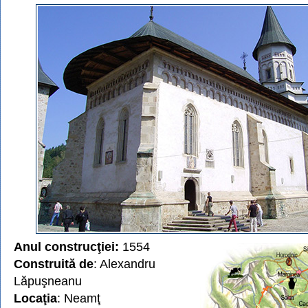
Anul construcţiei:
1554
Construită de
: Alexandru
Lăpuşneanu
Locaţia
: Neamţ