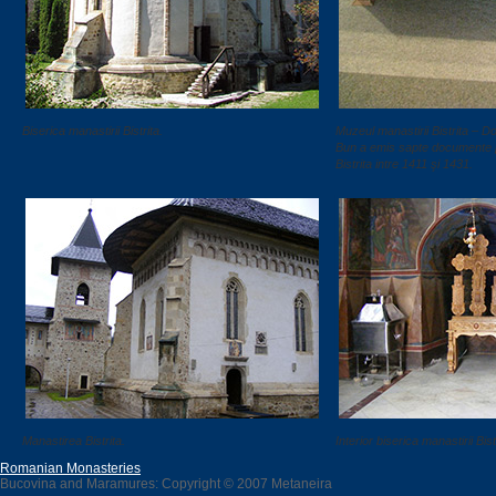
Biserica manastirii Bistrita.
Muzeul manastirii Bistrita – D
Bun a emis sapte documente p
Bistrita intre 1411 şi 1431.
Manastirea Bistrita.
Interior biserica manastirii Bist
Romanian Monasteries
Bucovina and Maramures: Copyright © 2007 Metaneira