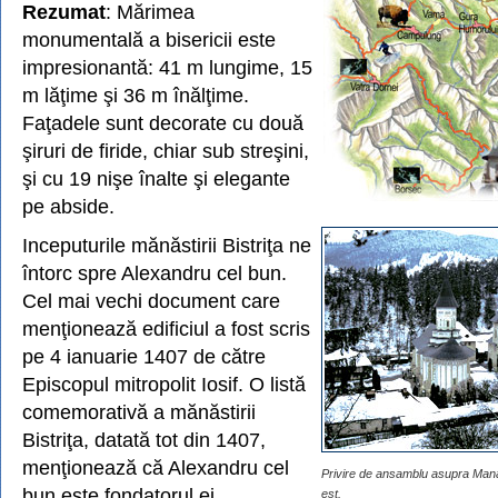
Rezumat
: Mărimea
monumentală a bisericii este
impresionantă: 41 m lungime, 15
m lăţime şi 36 m înălţime.
Faţadele sunt decorate cu două
şiruri de firide, chiar sub streşini,
şi cu 19 nişe înalte şi elegante
pe abside.
Inceputurile mănăstirii Bistriţa ne
întorc spre Alexandru cel bun.
Cel mai vechi document care
menţionează edificiul a fost scris
pe 4 ianuarie 1407 de către
Episcopul mitropolit Iosif. O listă
comemorativă a mănăstirii
Bistriţa, datată tot din 1407,
menţionează că Alexandru cel
Privire de ansamblu asupra Manast
bun este fondatorul ei.
est.