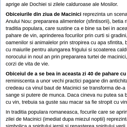
aprige ale Dochiei si zilele calduroase ale Mosilor.
Obiceiurile din ziua de Macinici
reprezinta un scenar
Anului Nou: prepararea alimentelor (sfintisorii), betia r
traditia populara, care sustine ca e bine sa bei in ace
pahare de vin, aprinderea focurilor prin curti si gradini
oamenilor si animalelor prin stropirea cu apa sfintita,
cu maiurile pentru alungarea frigului si scoaterea caldu
norocului in noul an prin prepararea turtei de macinici
corzi de vita de vie.
Obiceiul de a se bea in aceasta zi 40 de pahare cu
reminiscenta a unor vechi practici pagane din antichi
credeau ca vinul baut de Macinici se transforma de-a 
sange si putere de munca. Daca cineva nu putea sa 
cu vin, trebuia sa guste sau macar sa fie stropit cu vin
In traditia populara romaneasca, focurile care se apri
zilei de Macinici (imediat dupa miezul noptii) reprezin
simbolica a spiritului iernii si renasterea spiritului verii.