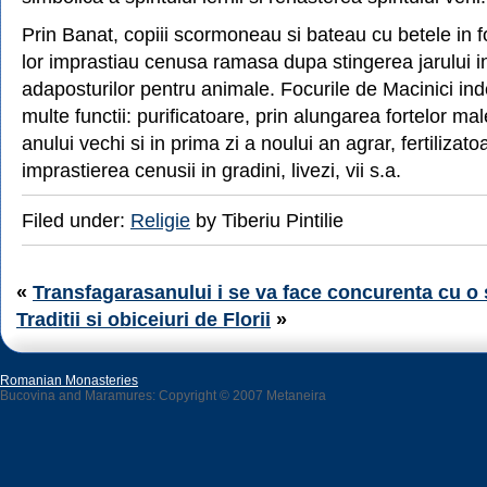
Prin Banat, copiii scormoneau si bateau cu betele in f
lor imprastiau cenusa ramasa dupa stingerea jarului in 
adaposturilor pentru animale. Focurile de Macinici in
multe functii: purificatoare, prin alungarea fortelor male
anului vechi si in prima zi a noului an agrar, fertilizato
imprastierea cenusii in gradini, livezi, vii s.a.
Filed under:
Religie
by Tiberiu Pintilie
«
Transfagarasanului i se va face concurenta cu o
Traditii si obiceiuri de Florii
»
Romanian Monasteries
Bucovina and Maramures: Copyright © 2007 Metaneira