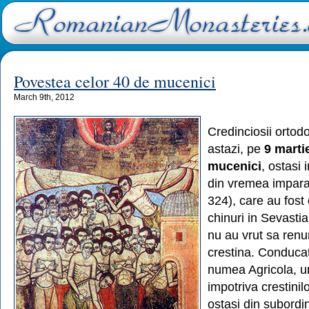
Povestea celor 40 de mucenici
March 9th, 2012
Credinciosii ortodo
astazi, pe
9 marti
mucenici
, ostasi
din vremea imparat
324), care au fost
chinuri in Sevastia
nu au vrut sa renu
crestina. Conducato
numea Agricola, un
impotriva crestinil
ostasi din subordi