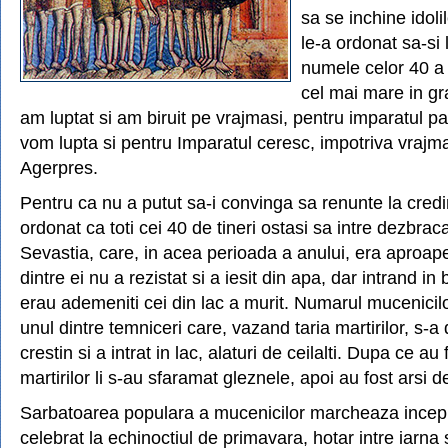
sa se inchine idolilo
le-a ordonat sa-si 
numele celor 40 a
cel mai mare in gr
am luptat si am biruit pe vrajmasi, pentru imparatul p
vom lupta si pentru Imparatul ceresc, impotriva vrajmas
Agerpres.
Pentru ca nu a putut sa-i convinga sa renunte la credi
ordonat ca toti cei 40 de tineri ostasi sa intre dezbracat
Sevastia, care, in acea perioada a anului, era aproap
dintre ei nu a rezistat si a iesit din apa, dar intrand in
erau ademeniti cei din lac a murit. Numarul mucenicil
unul dintre temniceri care, vazand taria martirilor, s-a 
crestin si a intrat in lac, alaturi de ceilalti. Dupa ce au
martirilor li s-au sfaramat gleznele, apoi au fost arsi de
Sarbatoarea populara a mucenicilor marcheaza incepu
celebrat la echinoctiul de primavara, hotar intre iarna si