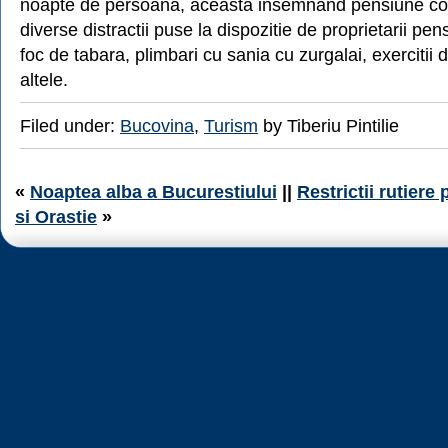
noapte de persoana, aceasta insemnand pensiune co
diverse distractii puse la dispozitie de proprietarii pens
foc de tabara, plimbari cu sania cu zurgalai, exercitii d
altele.
Filed under:
Bucovina
,
Turism
by Tiberiu Pintilie
«
Noaptea alba a Bucurestiului
||
Restrictii rutiere
si Orastie
»