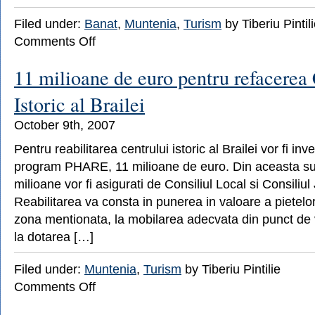
Filed under:
Banat
,
Muntenia
,
Turism
by Tiberiu Pintil
on
Comments Off
Circulatie
restrictionata
11 milioane de euro pentru refacerea 
intre
Bumbesti
Istoric al Brailei
Jiu
si
October 9th, 2007
Petrosani
Pentru reabilitarea centrului istoric al Brailei vor fi inves
program PHARE, 11 milioane de euro. Din aceasta su
milioane vor fi asigurati de Consiliul Local si Consiliu
Reabilitarea va consta in punerea in valoare a pietelor 
zona mentionata, la mobilarea adecvata din punct de 
la dotarea […]
Filed under:
Muntenia
,
Turism
by Tiberiu Pintilie
on
Comments Off
11
milioane