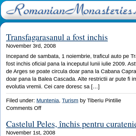
Transfagarasanul a fost inchis
November 3rd, 2008
Incepand de sambata, 1 noiembrie, traficul auto pe T
fost inchis oficial pana la inceputul lunii iulie 2009. As
de Arges se poate circula doar pana la Cabana Capra 
doar pana la Balea Cascada. Alte restrictii ar pute fi 
evolutia vremii. Cei care doresc sa […]
Filed under:
Muntenia
,
Turism
by Tiberiu Pintilie
on
Comments Off
Transfagarasanul
a
Castelul Peles, închis pentru curateni
fost
inchis
November 1st, 2008