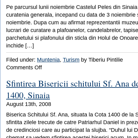
Pe parcursul lunii noiembrie Castelul Peles din Sinaia 
curatenia generala, incepand cu data de 3 noiembrie 
noiembrie. Dupa cum au afirmat reprezentantii muzeulu
lucrari de curatare a plafoanelor, candelabrelor, tapise
parchetului si plafonului din sticla din Holul de Onoar
inchide […]
Filed under:
Muntenia
,
Turism
by Tiberiu Pintilie
on
Comments Off
Castelul
Peles,
Sfintirea Bisericii schitului Sf. Ana d
închis
pentru
1400, Sinaia
curatenie
August 13th, 2008
Biserica Schitului Sf. Ana, situata la Cota 1400 de la S
sfintita zilele trecute de catre Patriarhul Daniel in pr
de credinciosi care au participat la slujba. “Duhul lu
chemat sa vedem sfintirea acestei biserici acum. In m