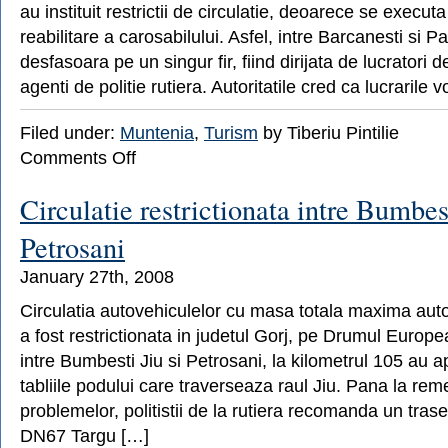
au instituit restrictii de circulatie, deoarece se executa
Arges
reabilitare a carosabilului. Asfel, intre Barcanesti si Pa
desfasoara pe un singur fir, fiind dirijata de lucratori d
agenti de politie rutiera. Autoritatile cred ca lucrarile 
Filed under:
Muntenia
,
Turism
by Tiberiu Pintilie
on
Comments Off
La
Ploiesti,
Circulatie restrictionata intre Bumbest
pe
centura
Petrosani
de
vest,
January 27th, 2008
se
circula
Circulatia autovehiculelor cu masa totala maxima auto
pe
a fost restrictionata in judetul Gorj, pe Drumul Europe
un
singur
intre Bumbesti Jiu si Petrosani, la kilometrul 105 au ap
fir
tabliile podului care traverseaza raul Jiu. Pana la re
problemelor, politistii de la rutiera recomanda un trase
DN67 Targu […]