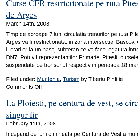
Curse CFR restrictionate pe ruta Pite
ar
putea
de Arges
fi
inscris
March 14th, 2008
pe
lista
Timp de aproape 7 luni circulatia trenurilor pe ruta Pit
UNESCO
Arges va fi restrictionata, in zona intersectiei Bascov,
lucrarilor la un pasaj subteran ce va face legatura int
DN7. Potrivit reprezentantilor Primariei Pitesti, cursel
suspendate pe tronsonul respectiv in perioada 18 mar
Filed under:
Muntenia
,
Turism
by Tiberiu Pintilie
on
Comments Off
Curse
CFR
La Ploiesti, pe centura de vest, se cir
restrictionate
pe
singur fir
ruta
Pitesti
February 11th, 2008
–
Curtea
Incepand de luni dimineata pe Centura de Vest a munic
de