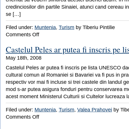
credinciosilor din partile Sinaiei, atunci cand cereau inf
se […]
Filed under:
Muntenia
,
Turism
by Tiberiu Pintilie
on
Comments Off
Sfintirea
Bisericii
Castelul Peles ar putea fi inscris pe
schitului
Sf.
May 18th, 2008
Ana
de
Castelul Peles ar putea fi inscris pe lista UNESCO da
la
cultural comun al Romaniei si Bavariei va fi pus in prac
Cota
1400,
respectiv vor mai fi incluse si trei castele din landul 
Sinaia
mod s-ar putea asigura fonduri pentru conservarea m
acest moment Ministerul Culturii si Cultelor lucreaza l
Filed under:
Muntenia
,
Turism
,
Valea Prahovei
by Tibe
on
Comments Off
Castelul
Peles