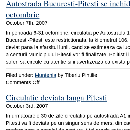
Autostrada Bucuresti-Pitesti se inchi
de
euro
octombrie
pentru
refacerea
October 7th, 2007
Centrului
Istoric
In perioada 6-31 octombrie, circulatia pe Autostrada 
al
Bucuresti-Pitesti este restrictionata, la kilometrul 106
Brailei
deviat pana la sfarsitul lunii, cand se estimeaza ca lu
a centurii Municipiului Pitesti vor fi finalizate. Politistii 
soferi sa circule cu atentie si ii avertizeaza ca exista 
Filed under:
Muntenia
by Tiberiu Pintilie
on
Comments Off
Autostrada
Bucuresti-
Circulatie deviata langa Pitesti
Pitesti
se
October 3rd, 2007
inchide
pana
In urmatoarele 30 de zile circulatia pe autostrada A1 
pe
Pitesti va fi deviata pe un singur sens de mers, din ca
31
octombrie