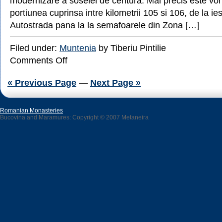
modernizare a soselei de centura. Mai precis este vo
portiunea cuprinsa intre kilometrii 105 si 106, de la ie
Autostrada pana la la semafoarele din Zona […]
Filed under:
Muntenia
by Tiberiu Pintilie
on
Comments Off
Circulatie
deviata
« Previous Page
—
Next Page »
langa
Pitesti
Romanian Monasteries
Bucovina and Maramures: Copyright © 2007 Metaneira