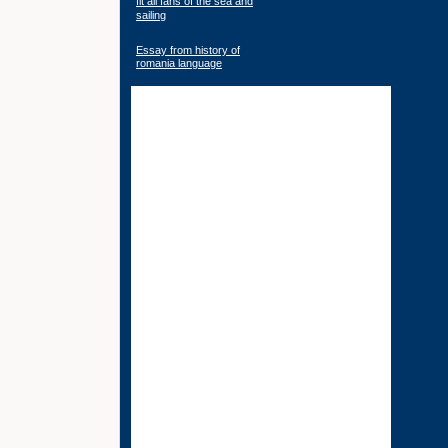
fit all fans of the sea and
sailing
Essay from history of
romania language