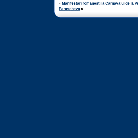
«
Manifestari romanesti la Carnavalul de la V
Parascheva
»