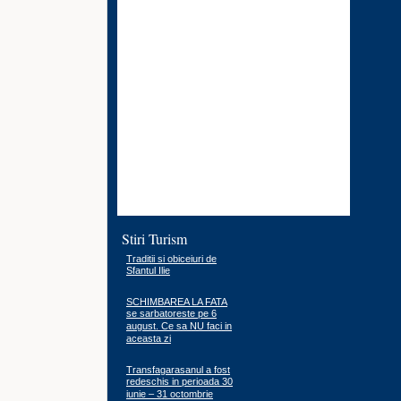
Stiri Turism
Traditii si obiceiuri de
Sfantul Ilie
SCHIMBAREA LA FATA
se sarbatoreste pe 6
august. Ce sa NU faci in
aceasta zi
Transfagarasanul a fost
redeschis in perioada 30
iunie – 31 octombrie