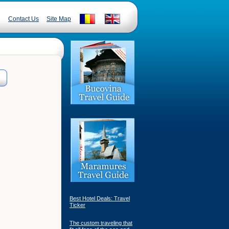
Contact Us
Site Map
Best Hotel Deals: Travel
Ticker
The custom traveling that