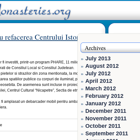
 refacerea Centrului Istoric al
Archives
July 2013
vor fi investiti, printr-un program PHARE, 11 milioane de euro.
August 2012
rati de Consiliul Local si Consiliul Judetean.
July 2012
pietelor si strazilor din zona mentionata, la mobilarea
area spatiilor publice cu corpuri de iluminat, precum si
April 2012
a deosebita. De asemenea sunt incluse in proiect reabilitarea
March 2012
lei, Centrul Cultural “Nicapetre”, Sectia de etnografie si
February 2012
a fi amplasat un debarcader mobil pentru ambarcatiuni
January 2012
iera.
December 2011
November 2011
ie
October 2011
September 2011