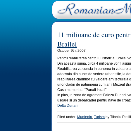
11 milioane de euro pentru
Brailei
October 9th, 2007
Pentru reabilitarea centrului istoric al Brailei 
Din aceasta suma, circa 4 milioane vor fi asigu
Reabilitarea va consta in punerea in valoare a 
adecvata din punct de vedere urbanistic, la dot
reabilitarea cladirilor cu valoare arhitectural
unor cladiri de patrimoniu cum ar fi Muzeul Brai
Casa memoriala “Panait Istrati”.
In plus, in zona de agrement Faleza Dunarii v
usoare si un debarcader pentru nave de croaz
Delta Dunarii
Filed under:
Muntenia
,
Turism
by Tiberiu Pintil