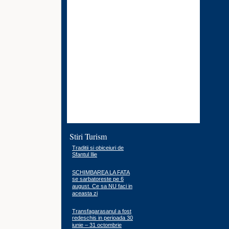
Stiri Turism
Traditii si obiceiuri de
Sfantul Ilie
SCHIMBAREA LA FATA
se sarbatoreste pe 6
august. Ce sa NU faci in
aceasta zi
Transfagarasanul a fost
redeschis in perioada 30
iunie – 31 octombrie