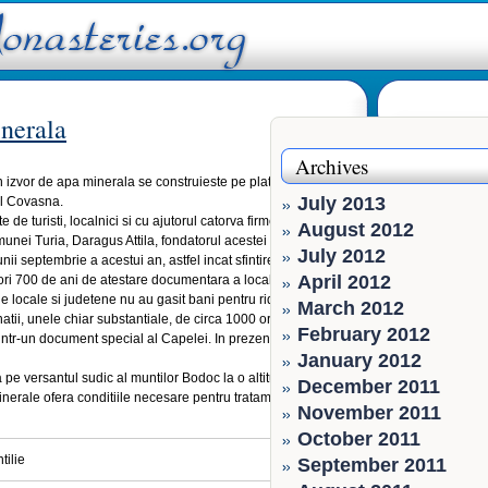
inerala
Archives
izvor de apa minerala se construieste pe platoul dintre
July 2013
ul Covasna.
e de turisti, localnici si cu ajutorul catorva firme care au
August 2012
omunei Turia, Daragus Attila, fondatorul acestei capele, spera
July 2012
unii septembrie a acestui an, astfel incat sfintirea sa aibe loc
April 2012
ori 700 de ani de atestare documentara a localitatii.
ile locale si judetene nu au gasit bani pentru ridicarea
March 2012
natii, unele chiar substantiale, de circa 1000 ori 500 de
February 2012
 intr-un document special al Capelei. In prezent se lucreaza
January 2012
 pe versantul sudic al muntilor Bodoc la o altitudine de 840
December 2011
inerale ofera conditiile necesare pentru tratamente de tip
November 2011
October 2011
tilie
September 2011