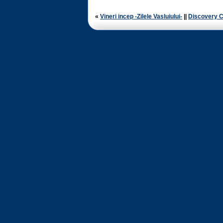
«
Vineri incep -Zilele Vasluiului-
||
Discovery 