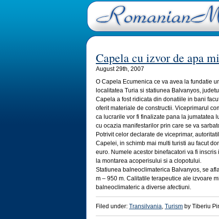
Capela cu izvor de apa m
August 29th, 2007
O Capela Ecumenica ce va avea la fundatie un 
localitatea Turia si statiunea Balvanyos, judet
Capela a fost ridicata din donatiile in bani facut
oferit materiale de constructii. Viceprimarul c
ca lucrarile vor fi finalizate pana la jumatatea l
cu ocazia manifestarilor prin care se va sarbat
Potrivit celor declarate de viceprimar, autoritat
Capelei, in schimb mai multi turisti au facut do
euro. Numele acestor binefacatori va fi inscris
la montarea acoperisului si a clopotului.
Statiunea balneoclimaterica Balvanyos, se afla
m – 950 m. Calitatile terapeutice ale izvoare m
balneoclimateric a diverse afectiuni.
Filed under:
Transilvania
,
Turism
by Tiberiu Pin