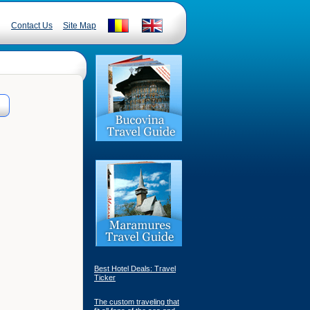
Contact Us
Site Map
Best Hotel Deals: Travel
Ticker
The custom traveling that