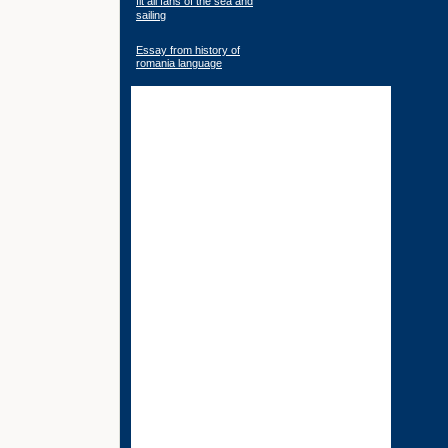
fit all fans of the sea and
sailing
Essay from history of
romania language