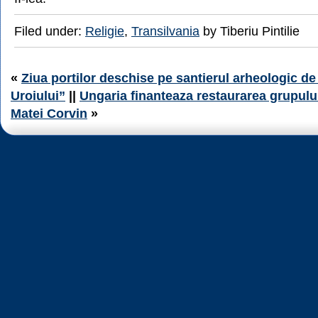
Filed under:
Religie
,
Transilvania
by Tiberiu Pintilie
«
Ziua portilor deschise pe santierul arheologic d
Uroiului”
||
Ungaria finanteaza restaurarea grupului 
Matei Corvin
»