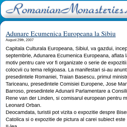
Adunare Ecumenica Europeana la Sibiu
August 29th, 2007
Capitala Culturala Europeana, Sibiul, va gazdui, ince
septembrie, Adunarea Ecumenica Europeana, aflata la a
motiv pentru care vor fi organizate o serie de expozitii
colocvii cu tema religioasa. La manifestari si-au anun
presedintele Romaniei, Traian Basescu, primul minis
Tariceanu, presedintele Comisiei Europene, Jose Ma
Barroso, presedintele Adunarii Parlamentare a Consili
Rene van der Linden, si comisarul european pentru mu
Leonard Orban.
Deocamdata, turistii pot vizita o expozitie despre Bis
Catolica si o expozitie de pictura al carei subiect est
II-lea.