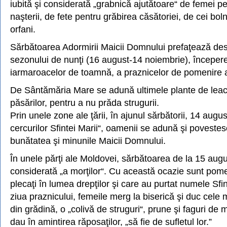
iubită şi considerată „grabnică ajutătoare“ de femei p
naşterii, de fete pentru grăbirea căsătoriei, de cei boln
orfani.
Sărbătoarea Adormirii Maicii Domnului prefaţează de
sezonului de nunţi (16 august-14 noiembrie), începerea
iarmaroacelor de toamnă, a praznicelor de pomenire a
De Sântămăria Mare se adună ultimele plante de leac 
păsărilor, pentru a nu prăda strugurii.
Prin unele zone ale ţării, în ajunul sărbătorii, 14 augus
cercurilor Sfintei Marii“, oamenii se adună şi poveste
bunătatea şi minunile Maicii Domnului.
În unele părţi ale Moldovei, sărbătoarea de la 15 augu
considerată „a morţilor“. Cu această ocazie sunt pomen
plecaţi în lumea drepţilor şi care au purtat numele Sfin
ziua praznicului, femeile merg la biserică şi duc cele 
din grădină, o „colivă de struguri“, prune şi faguri de 
dau în amintirea răposaţilor, „să fie de sufletul lor.”