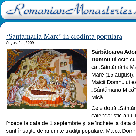
‘Santamaria Mare’ in credinta populara
August 5th, 2009
Sărbătoarea Ador
Domnului
este cu
ca „Sântămăria Mar
Mare (15 august),
Maicii Domnului e
„Sântămăria Mică“
Mică.
Cele două „Sântăm
calendaristic anul 
începe la data de 1 septembrie şi se încheie la data d
sunt însoţite de anumite tradiţii populare. Maica Domn