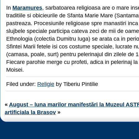
In
Maramures
, sarbatoarea religioasa are o mare ins
traditiile si obicieurile de Sfanta Marie Mare (Santama
pastreaza. Procesiunile religioase spre manastiri inca 
slujbele speciale participa cateva zeci de mii de oam
Ethnologia (colectia Dumitru Iuga) se arata ca in peri
Sfintei Marii fetele isi cos costume speciale, lucrate n
(camasa, poale, surt) pentru pelerinajul din zilele de
Fiecare parohie merge cu profeti, adica in pelerinaj l
Moisei.
Filed under:
Religie
by Tiberiu Pintilie
«
August – luna marilor manifestări la Muzeul AS
artificiala la Brasov
»