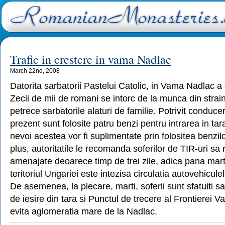
Trafic in crestere in vama Nadlac
March 22nd, 2008
Datorita sarbatorii Pastelui Catolic, in Vama Nadlac a c
Zecii de mii de romani se intorc de la munca din strain
petrece sarbatorile alaturi de familie. Potrivit conduce
prezent sunt folosite patru benzi pentru intrarea in tara
nevoi acestea vor fi suplimentate prin folositea benzilo
plus, autoritatile le recomanda soferilor de TIR-uri sa
amenajate deoarece timp de trei zile, adica pana marti
teritoriul Ungariei este intezisa circulatia autovehicule
De asemenea, la plecare, marti, soferii sunt sfatuiti s
de iesire din tara si Punctul de trecere al Frontierei V
evita aglomeratia mare de la Nadlac.