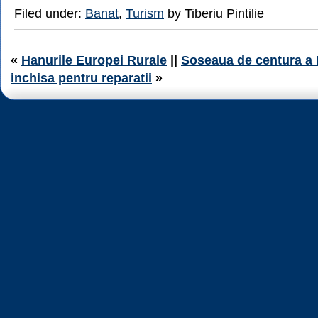
Filed under:
Banat
,
Turism
by Tiberiu Pintilie
«
Hanurile Europei Rurale
||
Soseaua de centura a 
inchisa pentru reparatii
»