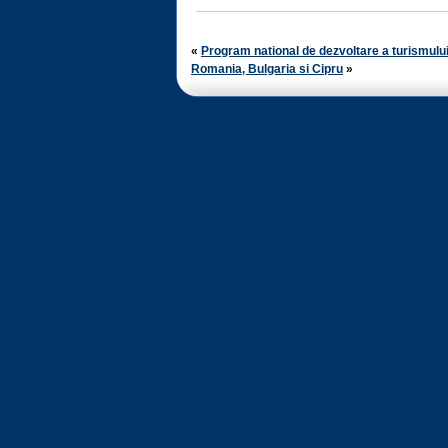
«
Program national de dezvoltare a turismulu
Romania, Bulgaria si Cipru
»