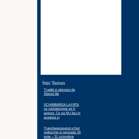
Stiri Turism
Traditii si obiceiuri de
Sfantul Ilie
SCHIMBAREA LA FATA
se sarbatoreste pe 6
august. Ce sa NU faci in
aceasta zi
Transfagarasanul a fost
redeschis in perioada 30
iunie – 31 octombrie