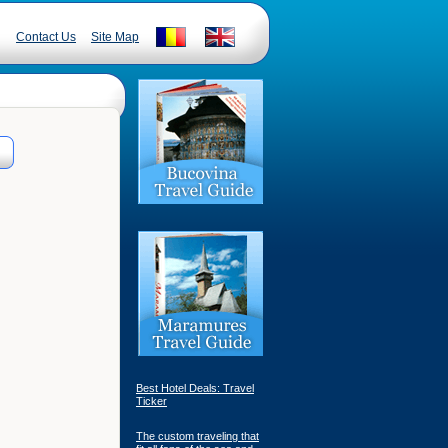
Contact Us
Site Map
Best Hotel Deals: Travel
Ticker
The custom traveling that