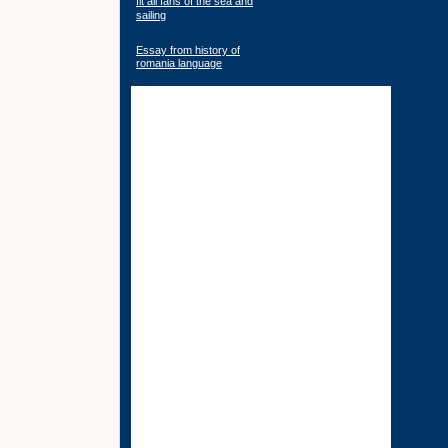
fit all fans of the sea and
sailing
Essay from history of
romania language