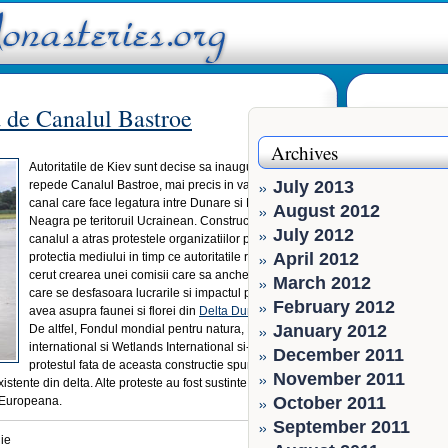
a de Canalul Bastroe
Archives
Autoritatile de Kiev sunt decise sa inaugureze cat mai
July 2013
repede Canalul Bastroe, mai precis in vara lui 2008,
canal care face legatura intre Dunare si Marea
August 2012
Neagra pe teritoruil Ucrainean. Constructia acestui
July 2012
canalul a atras protestele organizatiilor pentru
April 2012
protectia mediului in timp ce autoritatile romane au
cerut crearea unei comisii care sa ancheteze modul in
March 2012
care se desfasoara lucrarile si impactul pe care il va
February 2012
avea asupra faunei si florei din
Delta Dunarii
.
January 2012
De altfel, Fondul mondial pentru natura, Birdlife
international si Wetlands International si-au exprimat
December 2011
protestul fata de aceasta constructie spunand ca
November 2011
istente din delta. Alte proteste au fost sustinte de
October 2011
 Europeana.
September 2011
lie