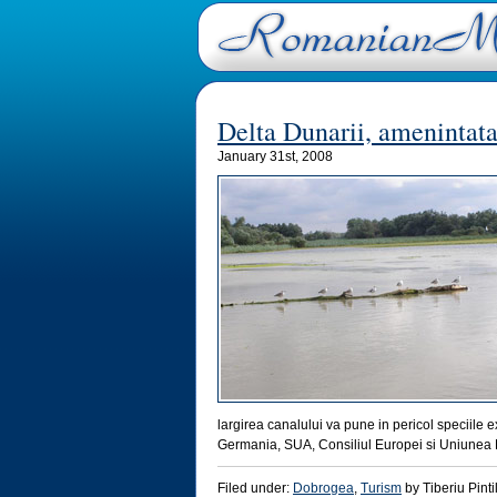
Delta Dunarii, amenintat
January 31st, 2008
largirea canalului va pune in pericol speciile ex
Germania, SUA, Consiliul Europei si Uniunea
Filed under:
Dobrogea
,
Turism
by Tiberiu Pinti