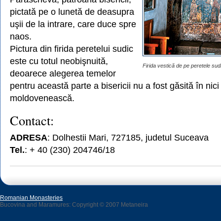
pictată pe o lunetă de deasupra
uşii de la intrare, care duce spre
naos.
Pictura din firida peretelui sudic
este cu totul neobişnuită,
Firida vestică de pe peretele sud
deoarece alegerea temelor
pentru această parte a bisericii nu a fost găsită în nici
moldovenească.
Contact:
ADRESA
: Dolhestii Mari, 727185, judetul Suceava
Tel.
: + 40 (230) 204746/18
Romanian Monasteries
Bucovina and Maramures: Copyright © 2007 Metaneira