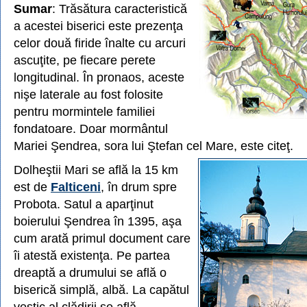
Sumar
: Trăsătura caracteristică
a acestei biserici este prezenţa
celor două firide înalte cu arcuri
ascuţite, pe fiecare perete
longitudinal. În pronaos, aceste
nişe laterale au fost folosite
pentru mormintele familiei
fondatoare. Doar mormântul
Mariei Şendrea, sora lui Ştefan cel Mare, este citeţ.
Dolheştii Mari se află la 15 km
est de
Falticeni
, în drum spre
Probota. Satul a aparţinut
boierului Şendrea în 1395, aşa
cum arată primul document care
îi atestă existenţa. Pe partea
dreaptă a drumului se află o
biserică simplă, albă. La capătul
vestic al clădirii se află