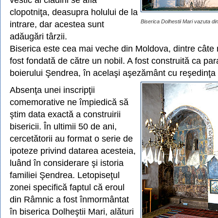
clopotniţa, deasupra holului de la
Biserica Dolhestii Mari vazuta di
intrare, dar acestea sunt
adăugări târzii.
Biserica este cea mai veche din Moldova, dintre câte 
fost fondată de către un nobil. A fost construită ca para
boierului Şendrea, în acelaşi aşezământ cu reşedinţa
Absenţa unei inscripţii
comemorative ne împiedică să
ştim data exactă a construirii
bisericii. În ultimii 50 de ani,
cercetătorii au format o serie de
ipoteze privind datarea acesteia,
luând în considerare şi istoria
familiei Şendrea. Letopiseţul
zonei specifică faptul că eroul
din Râmnic a fost înmormântat
în biserica Dolheştii Mari, alături