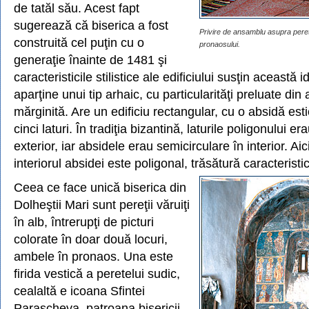
de tatăl său. Acest fapt
sugerează că biserica a fost
Privire de ansamblu asupra peret
construită cel puţin cu o
pronaosului.
generaţie înainte de 1481 şi
caracteristicile stilistice ale edificiului susţin această 
aparţine unui tip arhaic, cu particularităţi preluate din 
mărginită. Are un edificiu rectangular, cu o absidă est
cinci laturi. În tradiţia bizantină, laturile poligonului er
exterior, iar absidele erau semicirculare în interior. Aic
interiorul absidei este poligonal, trăsătură caracteristică
Ceea ce face unică biserica din
Dolheştii Mari sunt pereţii văruiţi
în alb, întrerupţi de picturi
colorate în doar două locuri,
ambele în pronaos. Una este
firida vestică a peretelui sudic,
cealaltă e icoana Sfintei
Parascheva, patroana bisericii,